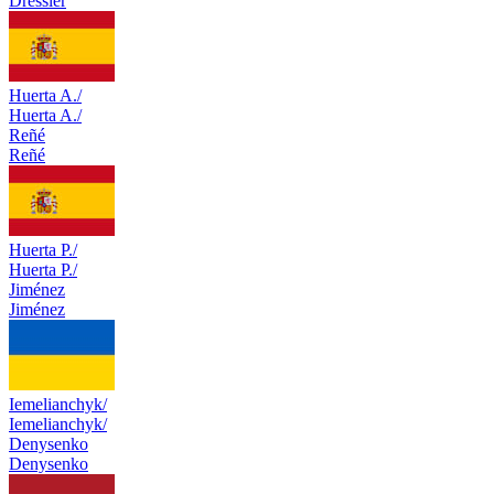
Dressler
Huerta A./
Huerta A./
Reñé
Reñé
Huerta P./
Huerta P./
Jiménez
Jiménez
Iemelianchyk/
Iemelianchyk/
Denysenko
Denysenko