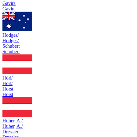
Gavira
Gavira
Hodges/
Hodges/
Schubert
Schubert
Hörl/
Hörl/
Horst
Horst
Huber, A./
Huber, A./
Dressler