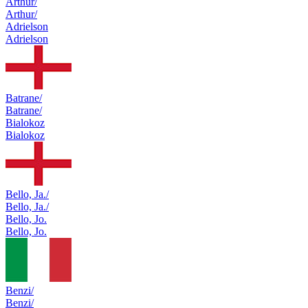
Arthur/
Arthur/
Adrielson
Adrielson
Batrane/
Batrane/
Bialokoz
Bialokoz
Bello, Ja./
Bello, Ja./
Bello, Jo.
Bello, Jo.
Benzi/
Benzi/