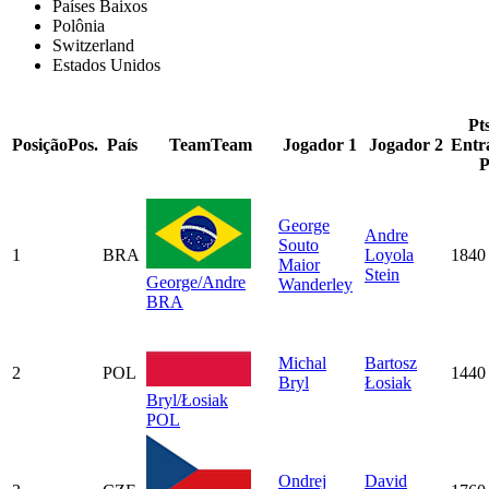
Países Baixos
Polônia
Switzerland
Estados Unidos
Pt
Posição
Pos.
País
Team
Team
Jogador 1
Jogador 2
Entr
P
George
Andre
Souto
1
BRA
Loyola
1840
Maior
Stein
George/Andre
Wanderley
BRA
Michal
Bartosz
2
POL
1440
Bryl
Łosiak
Bryl/Łosiak
POL
Ondrej
David