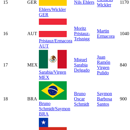
15
GER
Nils Ehlers
1170
Wickler
Ehlers/Wickler
GER
Moritz
Martin
16
AUT
Pristauz-
1040
Ermacora
Telsnigg
Pristauz/Ermacora
AUT
Juan
Miguel
Ramón
17
MEX
Sarabia
840
Virgen
Delgado
Sarabia/Virgen
Pulido
MEX
Bruno
Saymon
18
BRA
Oscar
Barbosa
900
Bruno
Schmidt
Santos
Schmidt/Saymon
BRA