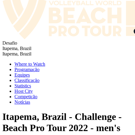
Desafio
Itapema, Brazil
Itapema, Brazil
Where to Watch
Programação
Equipes
Classificação
Statistics
Host City
Competição
Notícias
Itapema, Brazil - Challenge -
Beach Pro Tour 2022 - men's