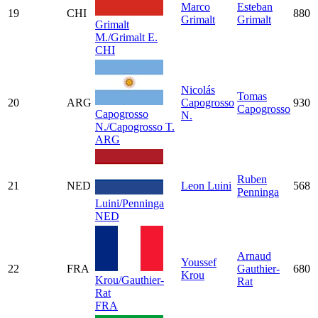
Marco
Esteban
19
CHI
880
Grimalt
Grimalt
Grimalt
M./Grimalt E.
CHI
Nicolás
Tomas
20
ARG
Capogrosso
930
Capogrosso
Capogrosso
N.
N./Capogrosso T.
ARG
Ruben
21
NED
Leon Luini
568
Penninga
Luini/Penninga
NED
Arnaud
Youssef
22
FRA
Gauthier-
680
Krou
Krou/Gauthier-
Rat
Rat
FRA