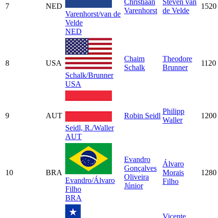
Christiaan
Steven van
7
NED
1520
Varenhorst
de Velde
Varenhorst/van de
Velde
NED
Chaim
Theodore
8
USA
1120
Schalk
Brunner
Schalk/Brunner
USA
Philipp
9
AUT
Robin Seidl
1200
Waller
Seidl, R./Waller
AUT
Evandro
Álvaro
Gonçalves
10
BRA
Morais
1280
Oliveira
Evandro/Álvaro
Filho
Júnior
Filho
BRA
Vicente