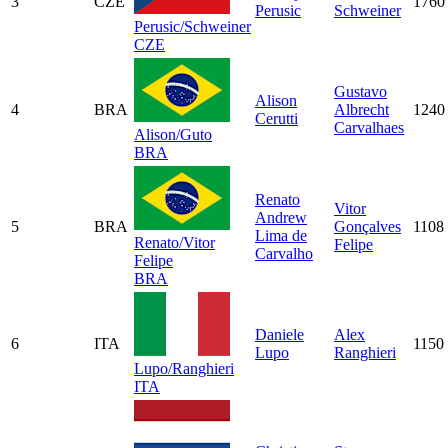
3
CZE
1760
Perusic
Schweiner
Perusic/Schweiner
CZE
Gustavo
Alison
4
BRA
Albrecht
1240
Cerutti
Carvalhaes
Alison/Guto
BRA
Renato
Vitor
Andrew
5
BRA
Gonçalves
1108
Lima de
Renato/Vitor
Felipe
Carvalho
Felipe
BRA
Daniele
Alex
6
ITA
1150
Lupo
Ranghieri
Lupo/Ranghieri
ITA