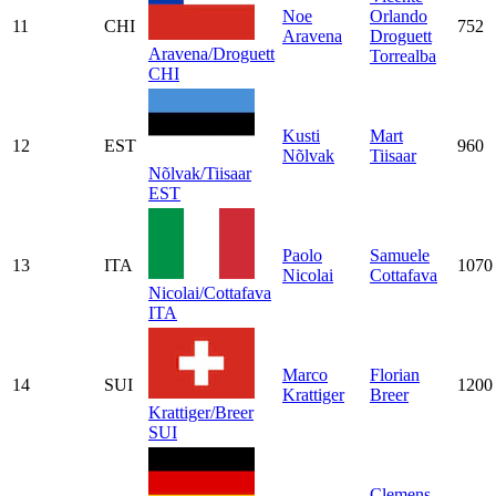
Noe
Orlando
11
CHI
752
Aravena
Droguett
Aravena/Droguett
Torrealba
CHI
Kusti
Mart
12
EST
960
Nõlvak
Tiisaar
Nõlvak/Tiisaar
EST
Paolo
Samuele
13
ITA
1070
Nicolai
Cottafava
Nicolai/Cottafava
ITA
Marco
Florian
14
SUI
1200
Krattiger
Breer
Krattiger/Breer
SUI
Clemens