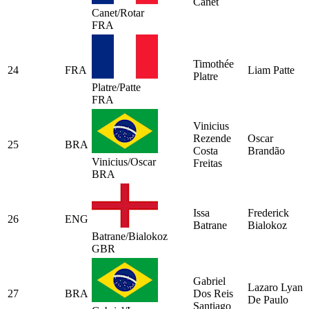
Canet
Canet/Rotar
FRA
Timothée
24
FRA
Liam Patte
Platre
Platre/Patte
FRA
Vinicius
Rezende
Oscar
25
BRA
Costa
Brandão
Vinicius/Oscar
Freitas
BRA
Issa
Frederick
26
ENG
Batrane
Bialokoz
Batrane/Bialokoz
GBR
Gabriel
Lazaro Lyan
27
BRA
Dos Reis
De Paulo
Santiago