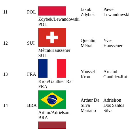
Jakub
Pawel
11
POL
Zdybek
Lewandowsk
Zdybek/Lewandowski
POL
Quentin
Yves
12
SUI
Métral
Haussener
Métral/Haussener
SUI
Youssef
Arnaud
13
FRA
Krou
Gauthier-Rat
Krou/Gauthier-Rat
FRA
Arthur Da
Adrielson
14
BRA
Silva
Dos Santos
Mariano
Silva
Arthur/Adrielson
BRA