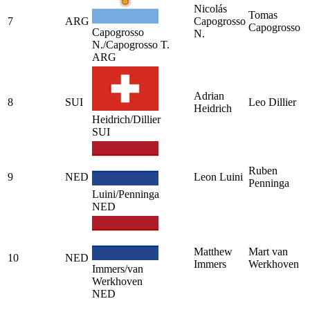
Nicolás
Tomas
7
ARG
Capogrosso
Capogrosso
Capogrosso
N.
N./Capogrosso T.
ARG
Adrian
8
SUI
Leo Dillier
Heidrich
Heidrich/Dillier
SUI
Ruben
9
NED
Leon Luini
Penninga
Luini/Penninga
NED
Matthew
Mart van
10
NED
Immers
Werkhoven
Immers/van
Werkhoven
NED