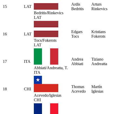
Ardis
Arturs
15
LAT
Bedritis
Rinkevics
Bedritis/Rinkevics
LAT
Edgars
Kristians
16
LAT
Tocs
Fokerots
Tocs/Fokerots
LAT
Andrea
Tiziano
17
ITA
Abbiati
Andreatta
Abbiati/Andreatta, T.
ITA
Thomas
Martín
18
CHI
Acevedo
Iglesias
Acevedo/Iglesias
CHI