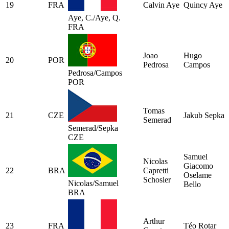
19
FRA
Calvin Aye
Quincy Aye
Aye, C./Aye, Q.
FRA
Joao
Hugo
20
POR
Pedrosa
Campos
Pedrosa/Campos
POR
Tomas
21
CZE
Jakub Sepka
Semerad
Semerad/Sepka
CZE
Samuel
Nicolas
Giacomo
22
BRA
Capretti
Oselame
Schosler
Nicolas/Samuel
Bello
BRA
Arthur
23
FRA
Téo Rotar