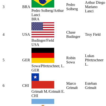
Arthur Diego
Pedro
3
BRA
Mariano
Solberg
Pedro Solberg/Arthur
Lanci
Lanci
BRA
Chase
4
USA
Troy Field
Budinger
Budinger/Field
USA
Lukas
Robin
5
GER
Pfretzschner
Sowa
L.
Sowa/Pfretzschner, L.
GER
Marco
Esteban
6
CHI
Grimalt
Grimalt
Grimalt M./Grimalt E.
CHI