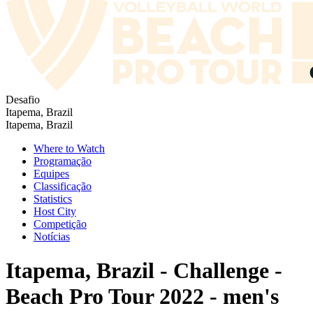
Desafio
Itapema, Brazil
Itapema, Brazil
Where to Watch
Programação
Equipes
Classificação
Statistics
Host City
Competição
Notícias
Itapema, Brazil - Challenge -
Beach Pro Tour 2022 - men's