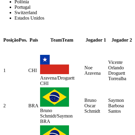
Polônia
Portugal
Switzerland
Estados Unidos
Posição
Pos.
País
Team
Team
Jogador 1
Jogador 2
Vicente
Noe
Orlando
1
CHI
Aravena
Droguett
Aravena/Droguett
Torrealba
CHI
Bruno
Saymon
2
BRA
Oscar
Barbosa
Bruno
Schmidt
Santos
Schmidt/Saymon
BRA