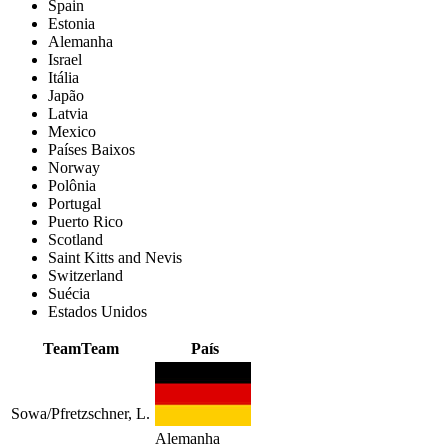
Spain
Estonia
Alemanha
Israel
Itália
Japão
Latvia
Mexico
Países Baixos
Norway
Polônia
Portugal
Puerto Rico
Scotland
Saint Kitts and Nevis
Switzerland
Suécia
Estados Unidos
Team
Team
País
Sowa/Pfretzschner, L.
Alemanha