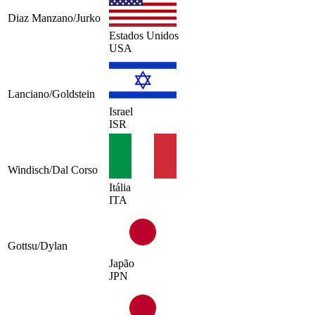
Diaz Manzano/Jurko
Estados Unidos
USA
Lanciano/Goldstein
Israel
ISR
Windisch/Dal Corso
Itália
ITA
Gottsu/Dylan
Japão
JPN