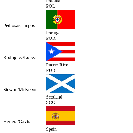
Polônia
POL
Pedrosa/Campos
Portugal
POR
Rodriguez/Lopez
Puerto Rico
PUR
Stewart/McKelvie
Scotland
SCO
Herrera/Gavira
Spain