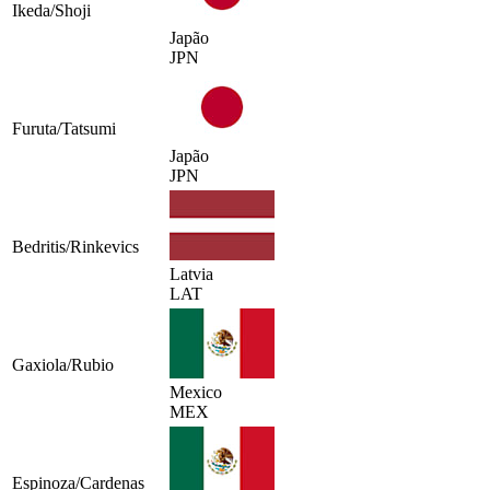
Ikeda/Shoji
Japão
JPN
Furuta/Tatsumi
Japão
JPN
Bedritis/Rinkevics
Latvia
LAT
Gaxiola/Rubio
Mexico
MEX
Espinoza/Cardenas