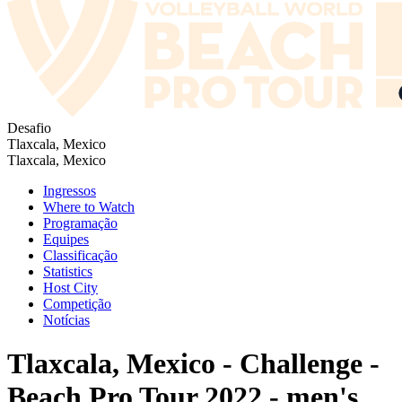
Desafio
Tlaxcala, Mexico
Tlaxcala, Mexico
Ingressos
Where to Watch
Programação
Equipes
Classificação
Statistics
Host City
Competição
Notícias
Tlaxcala, Mexico - Challenge -
Beach Pro Tour 2022 - men's