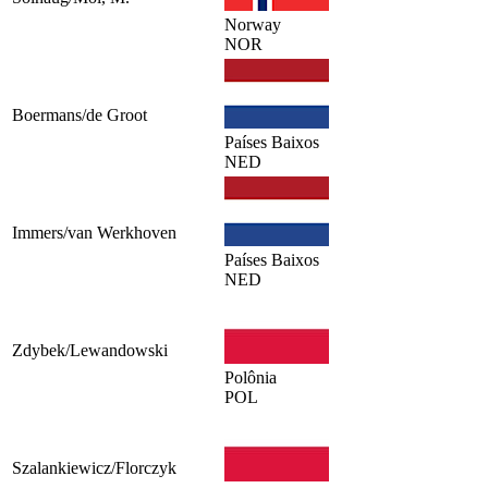
Norway
NOR
Boermans/de Groot
Países Baixos
NED
Immers/van Werkhoven
Países Baixos
NED
Zdybek/Lewandowski
Polônia
POL
Szalankiewicz/Florczyk