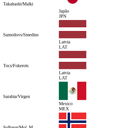
Takahashi/Malki
Japão
JPN
Samoilovs/Smedins
Latvia
LAT
Tocs/Fokerots
Latvia
LAT
Sarabia/Virgen
Mexico
MEX
Solhaug/Mol, M.