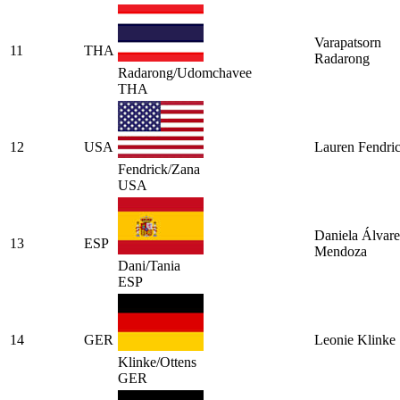
Varapatsorn
11
THA
Radarong
Radarong/Udomchavee
THA
12
USA
Lauren Fendri
Fendrick/Zana
USA
Daniela Álvar
13
ESP
Mendoza
Dani/Tania
ESP
14
GER
Leonie Klinke
Klinke/Ottens
GER