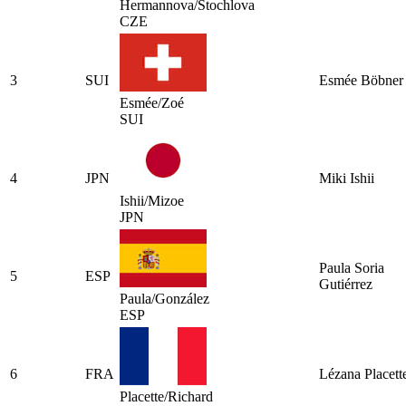
Hermannova/Stochlova
CZE
3
SUI
Esmée Böbner
Esmée/Zoé
SUI
4
JPN
Miki Ishii
Ishii/Mizoe
JPN
Paula Soria
5
ESP
Gutiérrez
Paula/González
ESP
6
FRA
Lézana Placett
Placette/Richard