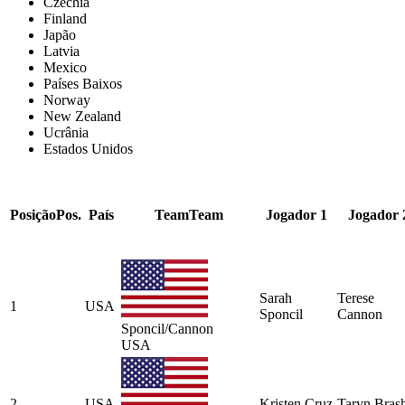
Czechia
Finland
Japão
Latvia
Mexico
Países Baixos
Norway
New Zealand
Ucrânia
Estados Unidos
Posição
Pos.
País
Team
Team
Jogador 1
Jogador 
Sarah
Terese
1
USA
Sponcil
Cannon
Sponcil/Cannon
USA
2
USA
Kristen Cruz
Taryn Bras