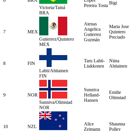
6
BRA
Lopes
Bigi
Pereira Tosta
Victoria/Tainá
BRA
Atenas
Maria Jose
Angelica
7
MEX
Quintero
Gutierrez
Preciado
Gutierrez/Quintero
Guzmán
MEX
Taru Lahti-
Niina
8
FIN
Liukkonen
Ahtiainen
Lahti/Ahtiainen
FIN
Sunniva
Emilie
9
NOR
Helland-
Olimstad
Hansen
Sunniva/Olimstad
NOR
Alice
Shaunna
10
NZL
Zeimann
Polley