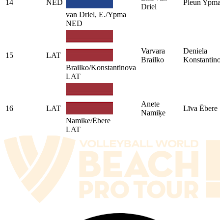
14
NED
Pleun Ypm
Driel
van Driel, E./Ypma
NED
Varvara
Deniela
15
LAT
Brailko
Konstantin
Brailko/Konstantinova
LAT
Anete
16
LAT
Līva Ēbere
Namiķe
Namike/Ēbere
LAT