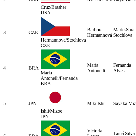
Cruz/Brasher
USA
Barbora
Marie-Sara
3
CZE
Hermannová
Stochlova
Hermannova/Stochlova
CZE
Maria
Fernanda
4
BRA
Antonelli
Alves
Maria
Antonelli/Fernanda
BRA
5
JPN
Miki Ishii
Sayaka Miz
Ishii/Mizoe
JPN
Victoria
Tainá Silva