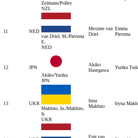
Zeimann/Polley
NZL
Mexime van
Emma
11
NED
Driel
Piersma
van Driel, M./Piersma
E.
NED
Akiko
12
JPN
Yurika Tod
Hasegawa
Akiko/Yurika
JPN
Inna
13
UKR
Iryna Makh
Makhno
Makhno, In./Makhno,
Ir.
UKR
Emi van