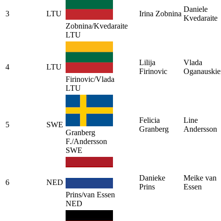
Daniele
3
LTU
Irina Zobnina
Kvedaraite
Zobnina/Kvedaraite
LTU
Lilija
Vlada
4
LTU
Firinovic
Oganauskie
Firinovic/Vlada
LTU
Felicia
Line
5
SWE
Granberg
Andersson
Granberg
F./Andersson
SWE
Danieke
Meike van
6
NED
Prins
Essen
Prins/van Essen
NED