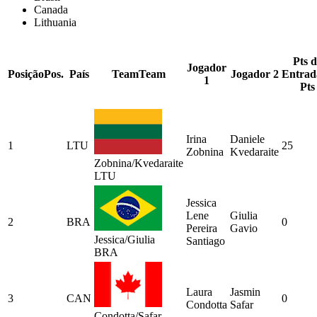
Canada
Lithuania
Pts d
Jogador
Posição
Pos.
País
Team
Team
Jogador 2
Entrad
1
Pts
Irina
Daniele
1
LTU
25
Zobnina
Kvedaraite
Zobnina/Kvedaraite
LTU
Jessica
Lene
Giulia
2
BRA
0
Pereira
Gavio
Jessica/Giulia
Santiago
BRA
Laura
Jasmin
3
CAN
0
Condotta
Safar
Condotta/Safar