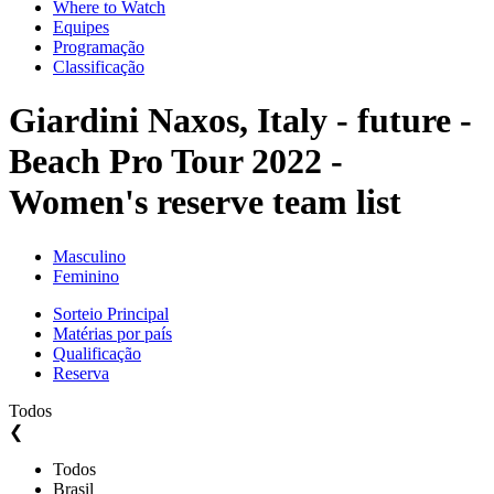
Where to Watch
Equipes
Programação
Classificação
Giardini Naxos, Italy - future -
Beach Pro Tour 2022 -
Women's reserve team list
Masculino
Feminino
Sorteio Principal
Matérias por país
Qualificação
Reserva
Todos
❮
Todos
Brasil