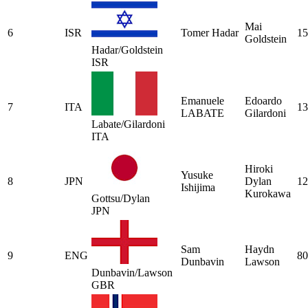
Mai
6
ISR
Tomer Hadar
15
Goldstein
Hadar/Goldstein
ISR
Emanuele
Edoardo
7
ITA
13
LABATE
Gilardoni
Labate/Gilardoni
ITA
Hiroki
Yusuke
8
JPN
Dylan
12
Ishijima
Kurokawa
Gottsu/Dylan
JPN
Sam
Haydn
9
ENG
80
Dunbavin
Lawson
Dunbavin/Lawson
GBR