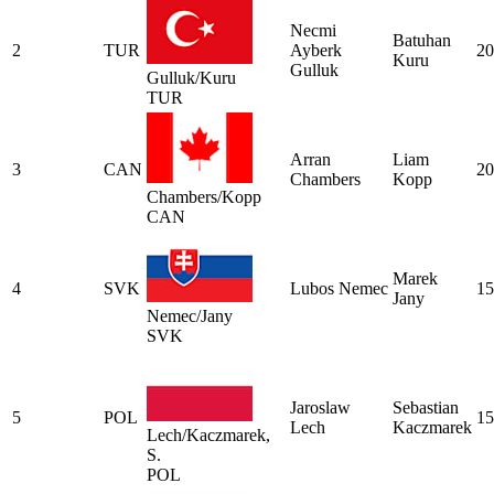
Necmi
Batuhan
2
TUR
Ayberk
20
Kuru
Gulluk
Gulluk/Kuru
TUR
Arran
Liam
3
CAN
20
Chambers
Kopp
Chambers/Kopp
CAN
Marek
4
SVK
Lubos Nemec
15
Jany
Nemec/Jany
SVK
Jaroslaw
Sebastian
5
POL
15
Lech
Kaczmarek
Lech/Kaczmarek,
S.
POL