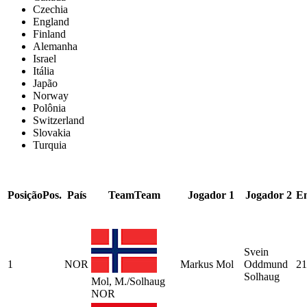
Czechia
England
Finland
Alemanha
Israel
Itália
Japão
Norway
Polônia
Switzerland
Slovakia
Turquia
Posição
Pos.
País
Team
Team
Jogador 1
Jogador 2
E
Svein
1
NOR
Markus Mol
Oddmund
21
Solhaug
Mol, M./Solhaug
NOR