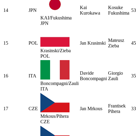
Kai
Kosuke
14
JPN
53
Kurokawa
Fukushima
KAI/Fukushima
JPN
Mateusz
15
POL
Jan Krasinski
45
Zieba
Krasinski/Zieba
POL
Davide
Giorgio
16
ITA
35
Boncompagni
Zauli
Boncompagni/Zauli
ITA
Frantisek
17
CZE
Jan Mrkous
33
Pihera
Mrkous/Pihera
CZE