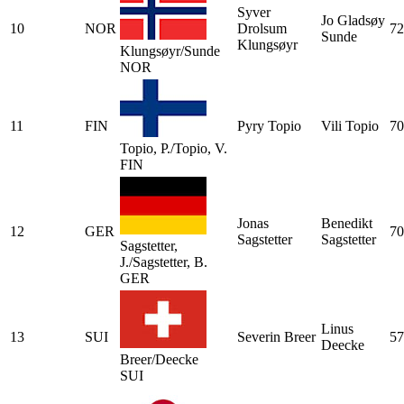
Syver
Jo Gladsøy
10
NOR
Drolsum
72
Sunde
Klungsøyr
Klungsøyr/Sunde
NOR
11
FIN
Pyry Topio
Vili Topio
70
Topio, P./Topio, V.
FIN
Jonas
Benedikt
12
GER
70
Sagstetter
Sagstetter
Sagstetter,
J./Sagstetter, B.
GER
Linus
13
SUI
Severin Breer
57
Deecke
Breer/Deecke
SUI