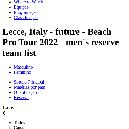
Where to Watch
Equipes
Programação
Classificação
Lecce, Italy - future - Beach
Pro Tour 2022 - men's reserve
team list
Masculino
Feminino
Sorteio Principal
Matérias por país
Qualificação
Reserva
Todos
❮
Todos
Canada