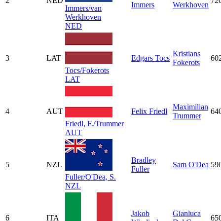
2
NED
72
Immers
Werkhoven
Immers/van
Werkhoven
NED
Kristians
3
LAT
Edgars Tocs
60
Fokerots
Tocs/Fokerots
LAT
Maximilian
4
AUT
Felix Friedl
64
Trummer
Friedl, F./Trummer
AUT
Bradley
5
NZL
Sam O'Dea
59
Fuller
Fuller/O'Dea, S.
NZL
Jakob
Gianluca
6
ITA
65