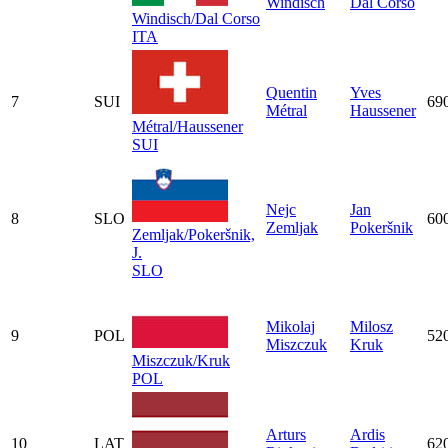
Windisch
Dal Corso
Windisch/Dal Corso
ITA
Quentin
Yves
7
SUI
69
Métral
Haussener
Métral/Haussener
SUI
Nejc
Jan
8
SLO
60
Zemljak
Pokeršnik
Zemljak/Pokeršnik,
J.
SLO
Mikolaj
Milosz
9
POL
52
Miszczuk
Kruk
Miszczuk/Kruk
POL
Arturs
Ardis
10
LAT
62