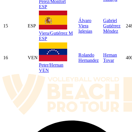
Pérez/Monfort
ESP
Álvaro
Gabriel
15
ESP
Viera
Gutiérrez
24
Iglesias
Méndez
Viera/Gutiérrez M
ESP
Rolando
Hernan
16
VEN
40
Hernandez
Tovar
Peter/Hernan
VEN