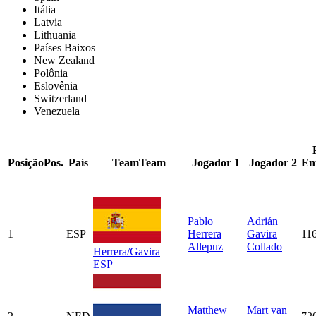
Itália
Latvia
Lithuania
Países Baixos
New Zealand
Polônia
Eslovênia
Switzerland
Venezuela
Posição
Pos.
País
Team
Team
Jogador 1
Jogador 2
En
Pablo
Adrián
1
ESP
Herrera
Gavira
11
Allepuz
Collado
Herrera/Gavira
ESP
Matthew
Mart van