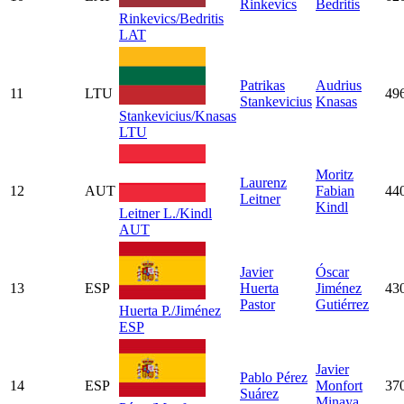
Rinkevics
Bedritis
Rinkevics/Bedritis
LAT
Patrikas
Audrius
11
LTU
49
Stankevicius
Knasas
Stankevicius/Knasas
LTU
Moritz
Laurenz
12
AUT
Fabian
44
Leitner
Kindl
Leitner L./Kindl
AUT
Javier
Óscar
13
ESP
Huerta
Jiménez
43
Pastor
Gutiérrez
Huerta P./Jiménez
ESP
Javier
Pablo Pérez
14
ESP
Monfort
37
Suárez
Minaya