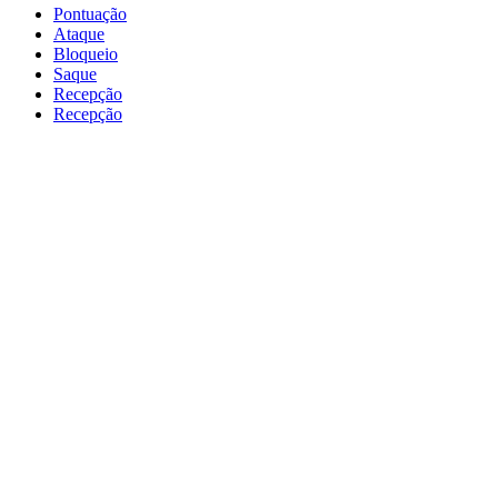
Pontuação
Ataque
Bloqueio
Saque
Recepção
Recepção