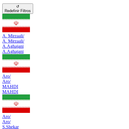
↺
Redefinir Filtros
A. Mirzaali/
A. Mirzaali/
A.Aghajani
A.Aghajani
Aro/
Aro/
MAHDI
MAHDI
Aro/
Aro/
S.Shekar