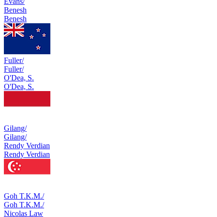
Evans/
Benesh
Benesh
Fuller/
Fuller/
O'Dea, S.
O'Dea, S.
Gilang/
Gilang/
Rendy Verdian
Rendy Verdian
Goh T.K.M./
Goh T.K.M./
Nicolas Law