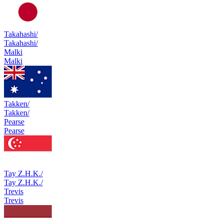
Takahashi/
Takahashi/
Malki
Malki
Takken/
Takken/
Pearse
Pearse
Tay Z.H.K./
Tay Z.H.K./
Trevis
Trevis