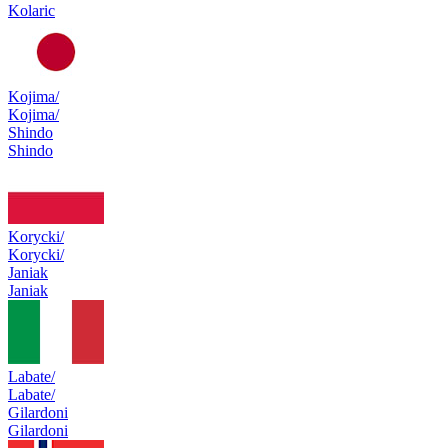
Kolaric
Kojima/
Kojima/
Shindo
Shindo
Korycki/
Korycki/
Janiak
Janiak
Labate/
Labate/
Gilardoni
Gilardoni