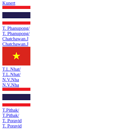
Kunert
T. Phanupong/
T. Phanupong/
Chatchawan.J
Chatchawan.J
T.L.Nhat/
T.L.Nhat/
N.V.Nha
N.V.Nha
T.Pithak/
T.Pithak/
T. Poravid
T. Poravid