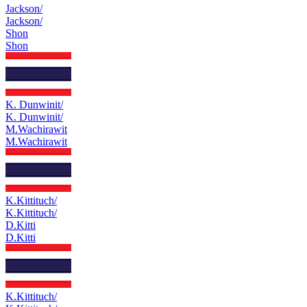
Jackson/
Jackson/
Shon
Shon
K. Dunwinit/
K. Dunwinit/
M.Wachirawit
M.Wachirawit
K.Kittituch/
K.Kittituch/
D.Kitti
D.Kitti
K.Kittituch/