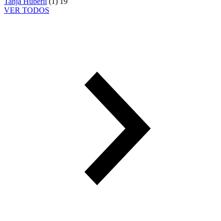
Tanja Hüberli
(
1
)
19
VER TODOS