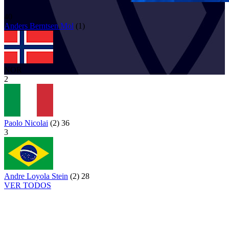
40
Anders Berntsen
Mol
(
1
)
NOR
2
Paolo Nicolai
(
2
)
36
3
Andre Loyola Stein
(
2
)
28
VER TODOS