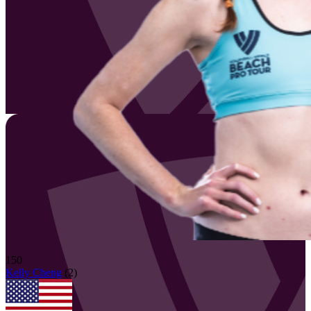
150
Kelly
Cheng
(
2
)