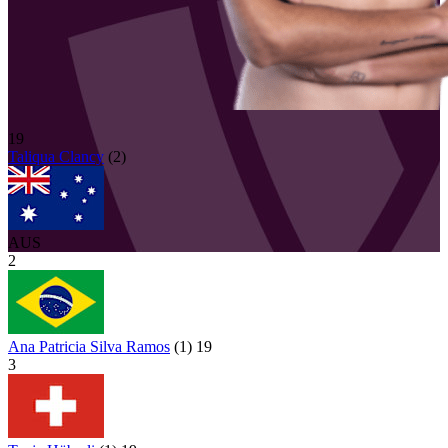
19
Taliqua
Clancy
(
2
)
AUS
2
Ana Patricia Silva Ramos
(
1
)
19
3