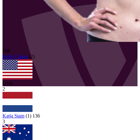
168
Kelly
Cheng
(
2
)
USA
2
Katja Stam
(
1
)
136
3