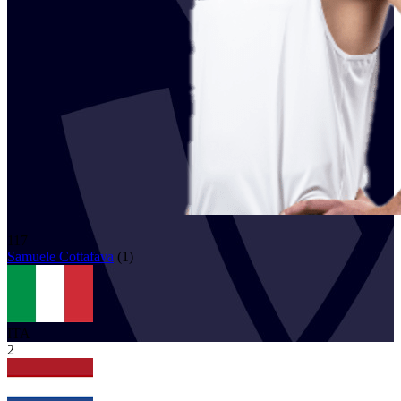
117
Samuele
Cottafava
(
1
)
ITA
2