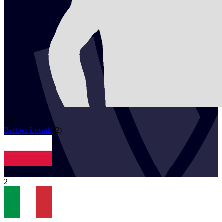
14
Bartosz
Łosiak
(
2
)
POL
2