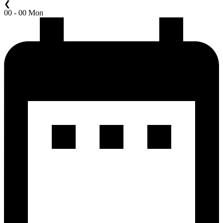
❮
00 - 00 Mon