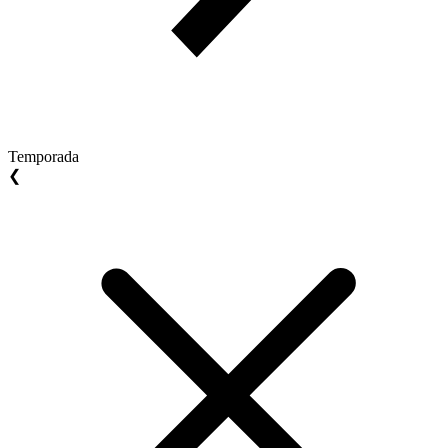
Temporada
❮