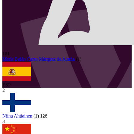
161
María Belén
Carro Márquez de Acuña
(
1
)
ESP
2
Niina Ahtiainen
(
1
)
126
3