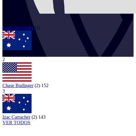
164
Mark
Nicolaidis
(
1
)
AUS
2
Chase Budinger
(
2
)
152
3
Izac Carracher
(
2
)
143
VER TODOS