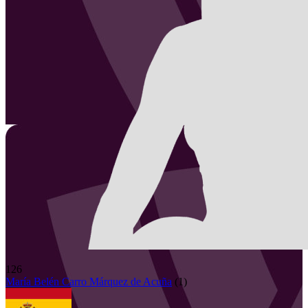
126
María Belén
Carro Márquez de Acuña
(
1
)