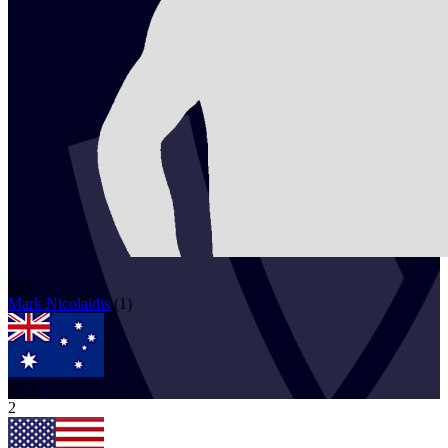
151
Mark
Nicolaidis
(
1
)
AUS
2