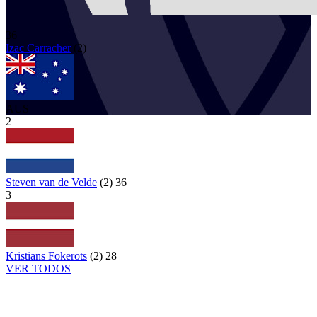
36
Izac
Carracher
(
2
)
AUS
2
Steven van de Velde
(
2
)
36
3
Kristians Fokerots
(
2
)
28
VER TODOS