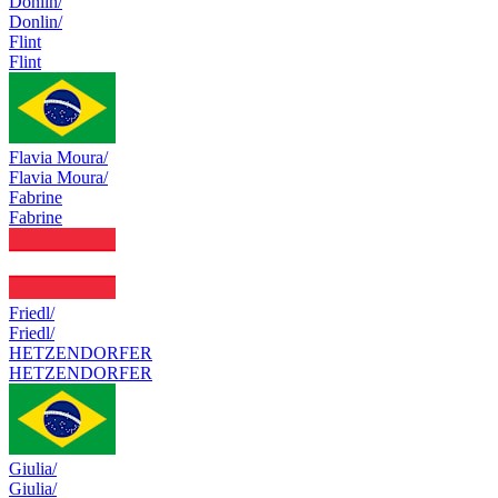
Donlin/
Donlin/
Flint
Flint
Flavia Moura/
Flavia Moura/
Fabrine
Fabrine
Friedl/
Friedl/
HETZENDORFER
HETZENDORFER
Giulia/
Giulia/