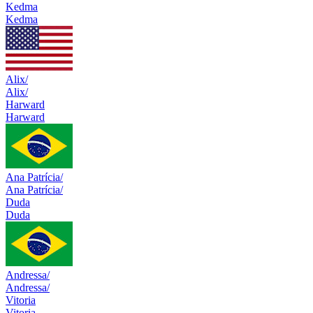
Kedma
Kedma
Alix/
Alix/
Harward
Harward
Ana Patrícia/
Ana Patrícia/
Duda
Duda
Andressa/
Andressa/
Vitoria
Vitoria