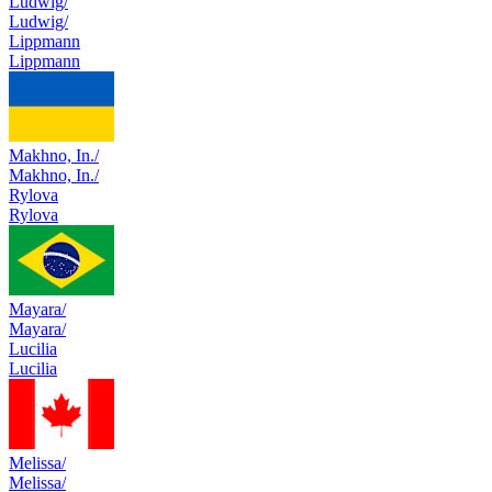
Ludwig/
Ludwig/
Lippmann
Lippmann
Makhno, In./
Makhno, In./
Rylova
Rylova
Mayara/
Mayara/
Lucilia
Lucilia
Melissa/
Melissa/