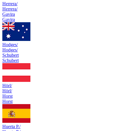
Herrera/
Herrera/
Gavira
Gavira
Hodges/
Hodges/
Schubert
Schubert
Hörl/
Hörl/
Horst
Horst
Huerta P./