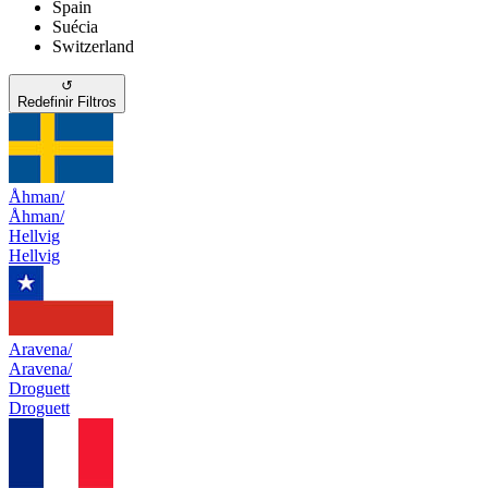
Spain
Suécia
Switzerland
↺
Redefinir Filtros
Åhman/
Åhman/
Hellvig
Hellvig
Aravena/
Aravena/
Droguett
Droguett