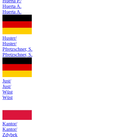
Huerta P./
Huerta A.
Huerta A.
Huster/
Huster/
Pfretzschner, S.
Pfretzschner, S.
Just/
Just/
Wüst
Wüst
Kantor/
Kantor/
Zdybek