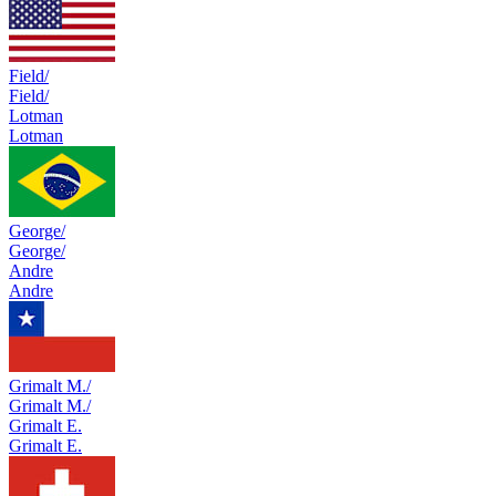
Field/
Field/
Lotman
Lotman
George/
George/
Andre
Andre
Grimalt M./
Grimalt M./
Grimalt E.
Grimalt E.