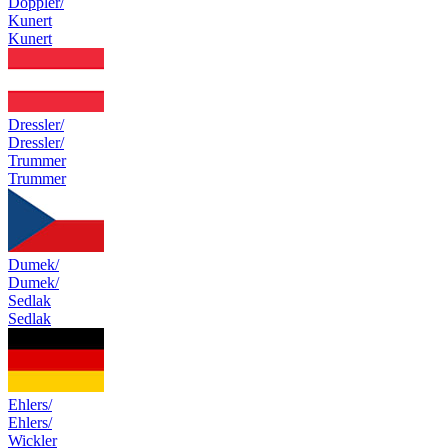
Doppler/
Kunert
Kunert
Dressler/
Dressler/
Trummer
Trummer
Dumek/
Dumek/
Sedlak
Sedlak
Ehlers/
Ehlers/
Wickler