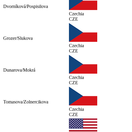
Dvorníková/Pospisilova
Czechia
CZE
Grozer/Slukova
Czechia
CZE
Dunarova/Mokrá
Czechia
CZE
Tomasova/Zolnercikova
Czechia
CZE