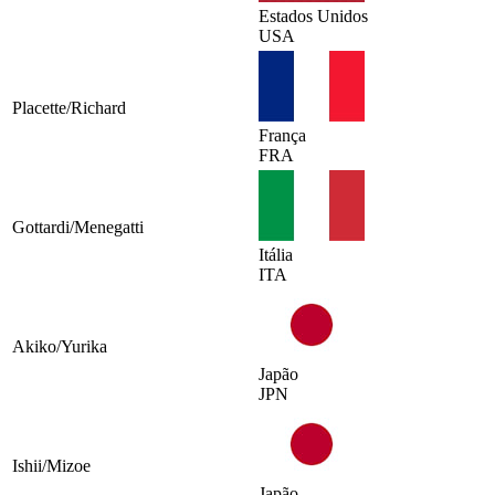
Estados Unidos
USA
Placette/Richard
França
FRA
Gottardi/Menegatti
Itália
ITA
Akiko/Yurika
Japão
JPN
Ishii/Mizoe
Japão