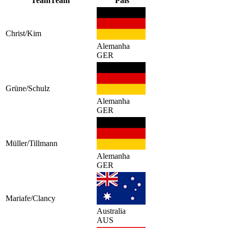
Team
Team
País
Christ/Kim
Alemanha
GER
Grüne/Schulz
Alemanha
GER
Müller/Tillmann
Alemanha
GER
Mariafe/Clancy
Australia
AUS