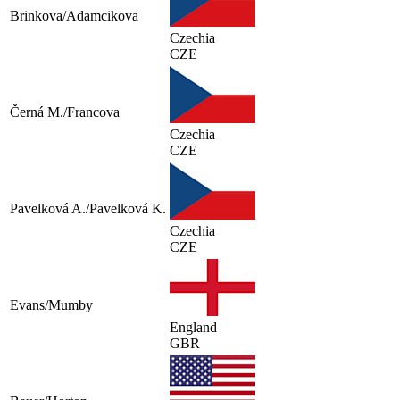
Brinkova/Adamcikova
Czechia
CZE
Černá M./Francova
Czechia
CZE
Pavelková A./Pavelková K.
Czechia
CZE
Evans/Mumby
England
GBR