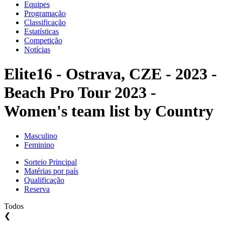
Equipes
Programação
Classificação
Estatísticas
Competição
Notícias
Elite16 - Ostrava, CZE - 2023 -
Beach Pro Tour 2023 -
Women's team list by Country
Masculino
Feminino
Sorteio Principal
Matérias por país
Qualificação
Reserva
Todos
❮