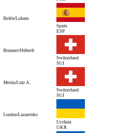
Belén/Lobato
Spain
ESP
Brunner/Hüberli
Switzerland
SUI
Menia/Lutz A.
Switzerland
SUI
Lunina/Lazarenko
Ucrânia
UKR