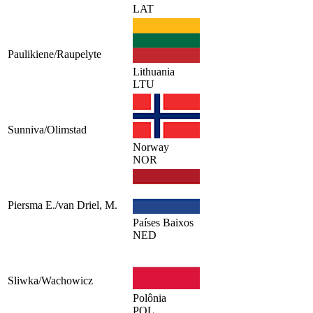
LAT
Paulikiene/Raupelyte
Lithuania
LTU
Sunniva/Olimstad
Norway
NOR
Piersma E./van Driel, M.
Países Baixos
NED
Sliwka/Wachowicz
Polônia
POL