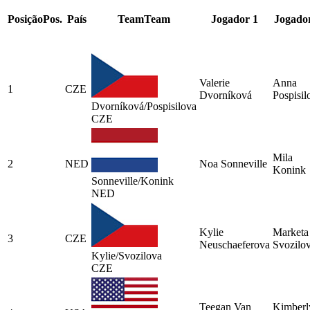
Posição
Pos.
País
Team
Team
Jogador 1
Jogado
Valerie
Anna
1
CZE
Dvorníková
Pospisil
Dvorníková/Pospisilova
CZE
Mila
2
NED
Noa Sonneville
Konink
Sonneville/Konink
NED
Kylie
Marketa
3
CZE
Neuschaeferova
Svozilo
Kylie/Svozilova
CZE
Teegan Van
Kimberl