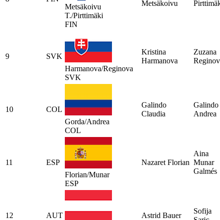
Metsäkoivu
Pirttimä
Metsäkoivu
T./Pirttimäki
FIN
Kristina
Zuzana
9
SVK
Harmanova
Reginov
Harmanova/Reginova
SVK
Galindo
Galindo
10
COL
Claudia
Andrea
Gorda/Andrea
COL
Aina
11
ESP
Nazaret Florian
Munar
Galmés
Florian/Munar
ESP
Sofija
12
AUT
Astrid Bauer
Saric