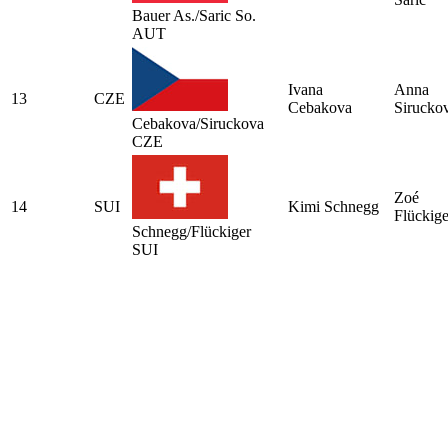
Bauer As./Saric So.
AUT
Ivana
Anna
13
CZE
Cebakova
Sirucko
Cebakova/Siruckova
CZE
Zoé
14
SUI
Kimi Schnegg
Flückige
Schnegg/Flückiger
SUI