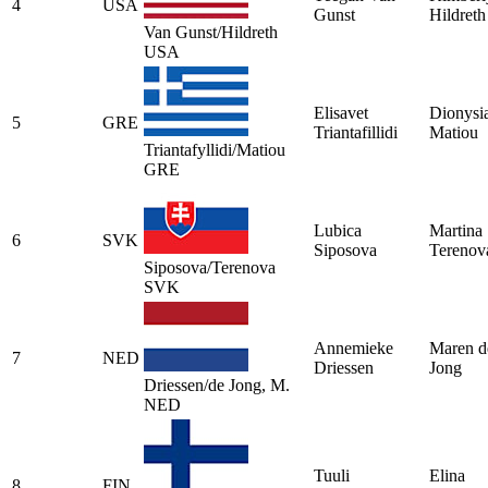
4
USA
Gunst
Hildreth
Van Gunst/Hildreth
USA
Elisavet
Dionysi
5
GRE
Triantafillidi
Matiou
Triantafyllidi/Matiou
GRE
Lubica
Martina
6
SVK
Siposova
Terenov
Siposova/Terenova
SVK
Annemieke
Maren d
7
NED
Driessen
Jong
Driessen/de Jong, M.
NED
Tuuli
Elina
8
FIN