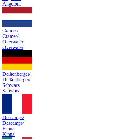
Angeloni
Cramer/
Cramer/
Overwater
Overwater
Deißenberger/
Deißenberger/
Schwarz
Schwarz
Descamps/
Descamps/
Kinna
Kinna