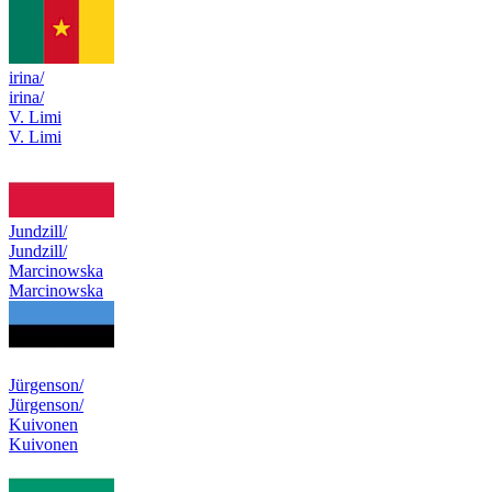
irina/
irina/
V. Limi
V. Limi
Jundzill/
Jundzill/
Marcinowska
Marcinowska
Jürgenson/
Jürgenson/
Kuivonen
Kuivonen