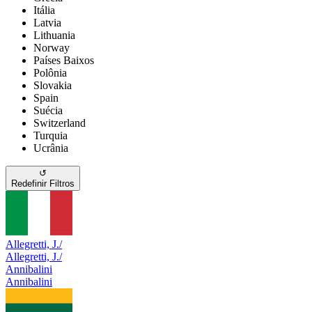
Itália
Latvia
Lithuania
Norway
Países Baixos
Polônia
Slovakia
Spain
Suécia
Switzerland
Turquia
Ucrânia
↺
Redefinir Filtros
Allegretti, J./
Allegretti, J./
Annibalini
Annibalini