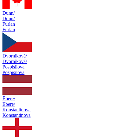
Dunn/
Dunn/
Furlan
Furlan
Dvorníková/
Dvorníková/
Pospisilova
Pospisilova
Ēbere/
Ēbere/
Konstantinova
Konstantinova