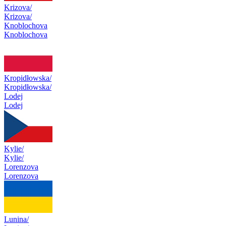
Krizova/
Krizova/
Knoblochova
Knoblochova
Kropidłowska/
Kropidłowska/
Lodej
Lodej
Kylie/
Kylie/
Lorenzova
Lorenzova
Lunina/