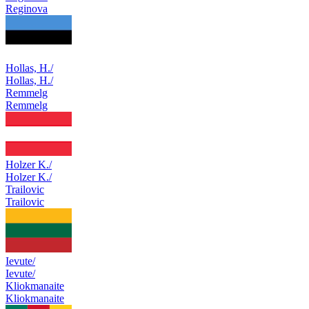
Reginova
Hollas, H./
Hollas, H./
Remmelg
Remmelg
Holzer K./
Holzer K./
Trailovic
Trailovic
Ievute/
Ievute/
Kliokmanaite
Kliokmanaite