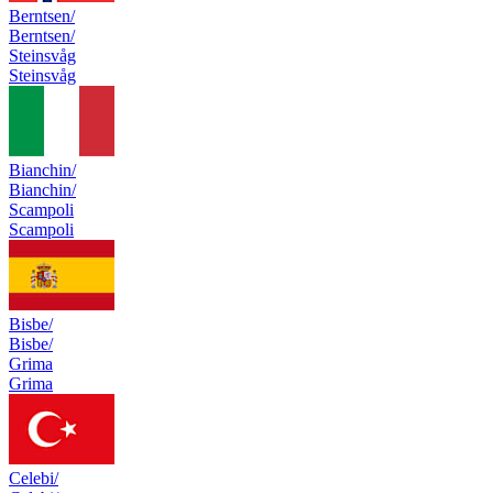
Berntsen/
Berntsen/
Steinsvåg
Steinsvåg
Bianchin/
Bianchin/
Scampoli
Scampoli
Bisbe/
Bisbe/
Grima
Grima
Celebi/