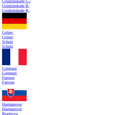
Grudzinskaite G./
Grudzinskaite R.
Grudzinskaite R.
Grüne/
Grüne/
Schulz
Schulz
Guignan/
Guignan/
Fareura
Fareura
Harmanova/
Harmanova/
Reginova