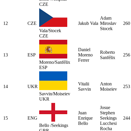
CZE
Adam
12
CZE
Jakub Vala
Miroslav
260
Stocek
Vala/Stocek
CZE
Daniel
Roberto
13
ESP
Moreno
256
Sanfélix
Ferrer
Moreno/Sanfélix
ESP
Vitalii
Anton
14
UKR
253
Savvin
Moiseiev
Savvin/Moiseiev
UKR
Josue
Juan
Stephen
15
ENG
Enrique
Seekings
244
Bello
Lucchesi
Bello /Seekings
Rocha
GBR