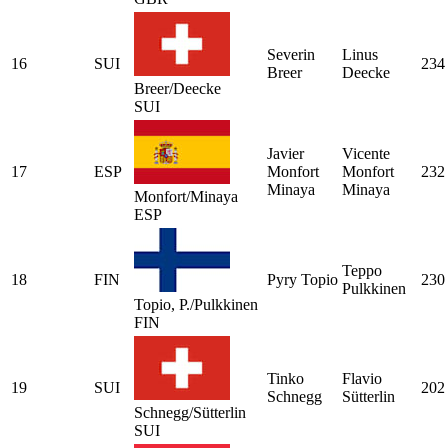
Severin
Linus
16
SUI
234
Breer
Deecke
Breer/Deecke
SUI
Javier
Vicente
17
ESP
Monfort
Monfort
232
Minaya
Minaya
Monfort/Minaya
ESP
Teppo
18
FIN
Pyry Topio
230
Pulkkinen
Topio, P./Pulkkinen
FIN
Tinko
Flavio
19
SUI
202
Schnegg
Sütterlin
Schnegg/Sütterlin
SUI