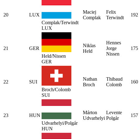
Maciej
Felix
20
LUX
192
Complak
Terwindt
Complak/Terwindt
LUX
Hennes
Niklas
21
GER
Jorge
175
Held
Nissen
Held/Nissen
GER
Nathan
Thibaud
22
SUI
160
Broch
Colomb
Broch/Colomb
SUI
Márton
Levente
23
HUN
157
Udvarhelyi
Polgár
Udvarhelyi/Polgár
HUN