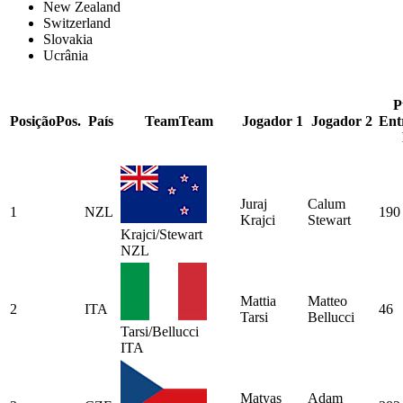
New Zealand
Switzerland
Slovakia
Ucrânia
P
Posição
Pos.
País
Team
Team
Jogador 1
Jogador 2
Ent
Juraj
Calum
1
NZL
190
Krajci
Stewart
Krajci/Stewart
NZL
Mattia
Matteo
2
ITA
46
Tarsi
Bellucci
Tarsi/Bellucci
ITA
Matyas
Adam