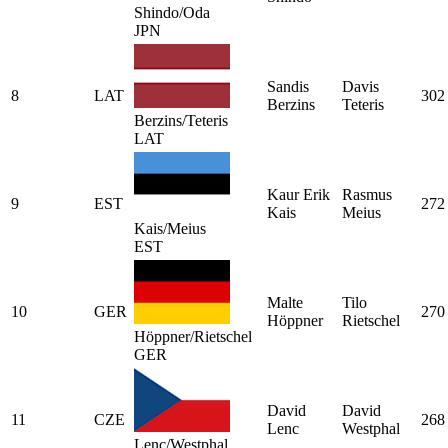
Shindo/Oda
JPN
Sandis
Davis
8
LAT
302
Berzins
Teteris
Berzins/Teteris
LAT
Kaur Erik
Rasmus
9
EST
272
Kais
Meius
Kais/Meius
EST
Malte
Tilo
10
GER
270
Höppner
Rietschel
Höppner/Rietschel
GER
David
David
11
CZE
268
Lenc
Westphal
Lenc/Westphal