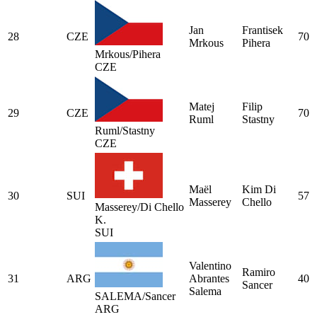
Jan
Frantisek
28
CZE
70
Mrkous
Pihera
Mrkous/Pihera
CZE
Matej
Filip
29
CZE
70
Ruml
Stastny
Ruml/Stastny
CZE
Maël
Kim Di
30
SUI
57
Masserey
Chello
Masserey/Di Chello
K.
SUI
Valentino
Ramiro
31
ARG
Abrantes
40
Sancer
Salema
SALEMA/Sancer
ARG