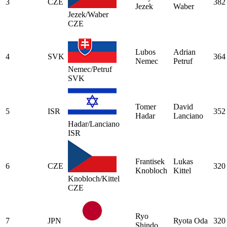
3
CZE
382
Jezek
Waber
Jezek/Waber
CZE
Lubos
Adrian
4
SVK
364
Nemec
Petruf
Nemec/Petruf
SVK
Tomer
David
5
ISR
352
Hadar
Lanciano
Hadar/Lanciano
ISR
Frantisek
Lukas
6
CZE
320
Knobloch
Kittel
Knobloch/Kittel
CZE
Ryo
7
JPN
Ryota Oda
320
Shindo