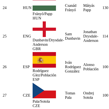
Csanád
Mátyás
24
HUN
130
Frányó
Papp
Frányó/Papp
HUN
Jonathan
Sam
25
ENG
Drysdale-
114
Dunbavin
Dunbavin/Drysdale-
Anderson
Anderson
GBR
Iván
Alonso
26
ESP
Rodríguez
100
Población
Rodríguez
González
Glez/Población
ESP
Tomas
Ondrej
27
CZE
100
Pala
Sotola
Pala/Sotola
CZE