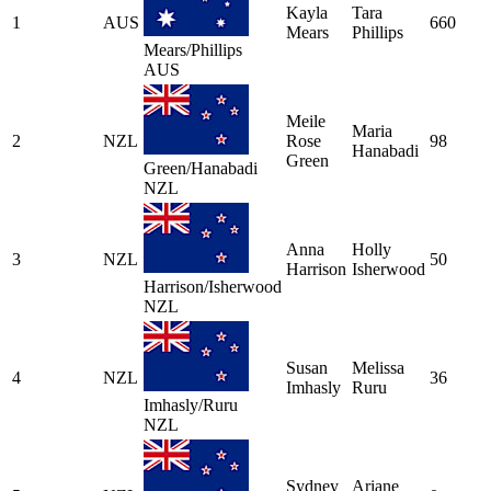
Kayla
Tara
1
AUS
660
Mears
Phillips
Mears/Phillips
AUS
Meile
Maria
2
NZL
Rose
98
Hanabadi
Green
Green/Hanabadi
NZL
Anna
Holly
3
NZL
50
Harrison
Isherwood
Harrison/Isherwood
NZL
Susan
Melissa
4
NZL
36
Imhasly
Ruru
Imhasly/Ruru
NZL
Sydney
Ariane