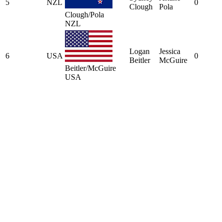
5
NZL
0
Clough
Pola
Clough/Pola
NZL
Logan
Jessica
6
USA
0
Beitler
McGuire
Beitler/McGuire
USA