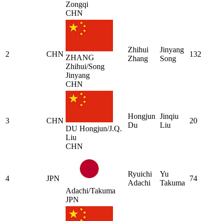
Zongqi
CHN
Zhihui
Jinyang
2
CHN
132
ZHANG
Zhang
Song
Zhihui/Song
Jinyang
CHN
Hongjun
Jinqiu
3
CHN
20
Du
Liu
DU Hongjun/J.Q.
Liu
CHN
Ryuichi
Yu
4
JPN
74
Adachi
Takuma
Adachi/Takuma
JPN