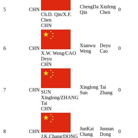
ChengDa
Xiufeng
5
CHN
0
Qin
Chen
Ch.D. Qin/X.F.
Chen
CHN
Xianwu
Deyu
6
CHN
0
Weng
Cao
X.W. Weng/CAO
Deyu
CHN
Xinglong
Tai
7
CHN
0
SUN
Sun
Zhang
Xinglong/ZHANG
Tai
CHN
JunKai
Junnan
8
CHN
0
Chang
Dong
J.K.Chang/DONG