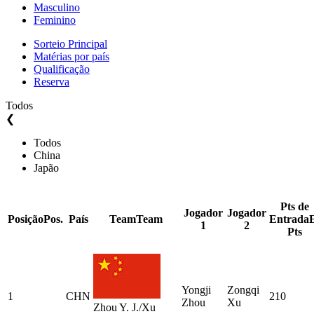
Masculino
Feminino
Sorteio Principal
Matérias por país
Qualificação
Reserva
Todos
❮
Todos
China
Japão
Pts de
Jogador
Jogador
Posição
Pos.
País
Team
Team
Entrada
1
2
Pts
Yongji
Zongqi
1
CHN
210
Zhou
Xu
Zhou Y. J./Xu