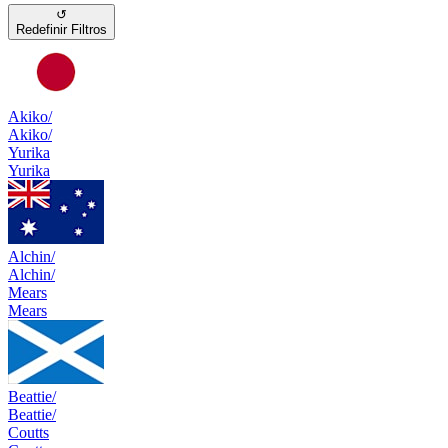
↺
Redefinir Filtros
Akiko/
Akiko/
Yurika
Yurika
Alchin/
Alchin/
Mears
Mears
Beattie/
Beattie/
Coutts