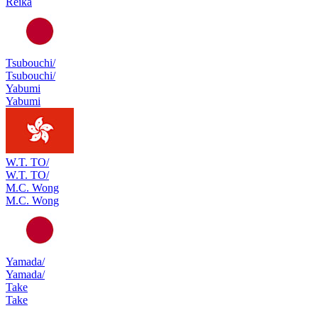
Reika
Tsubouchi/
Tsubouchi/
Yabumi
Yabumi
W.T. TO/
W.T. TO/
M.C. Wong
M.C. Wong
Yamada/
Yamada/
Take
Take