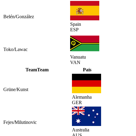
Belén/González
Spain
ESP
Toko/Lawac
Vanuatu
VAN
Team
Team
País
Grüne/Kunst
Alemanha
GER
Fejes/Milutinovic
Australia
AUS