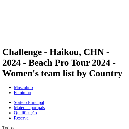
Voltar para a página inicial do BPT
Onde Assistir
Equipes
Programação
Classificação
Estatísticas
Competição
Notícias
Challenge - Haikou, CHN -
2024 - Beach Pro Tour 2024 -
Women's team list by Country
Masculino
Feminino
Sorteio Principal
Matérias por país
Qualificação
Reserva
Todos