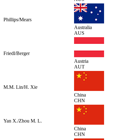
Phillips/Mears
Australia
AUS
Friedl/Berger
Austria
AUT
M.M. Lin/H. Xie
China
CHN
Yan X./Zhou M. L.
China
CHN