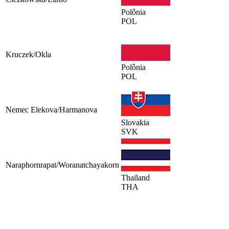
Polônia
POL
Kruczek/Okla
Polônia
POL
Nemec Elekova/Harmanova
Slovakia
SVK
Naraphornrapat/Woranatchayakorn
Thailand
THA