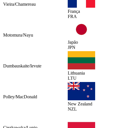
Vieira/Chamereau
França
FRA
Motomura/Nayu
Japão
JPN
Dumbauskaite/Ievute
Lithuania
LTU
Polley/MacDonald
New Zealand
NZL
Ciezkowska/Lunio