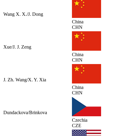
Wang X. X./J. Dong
China
CHN
Xue/J. J. Zeng
China
CHN
J. Zh. Wang/X. Y. Xia
China
CHN
Dundackova/Brinkova
Czechia
CZE