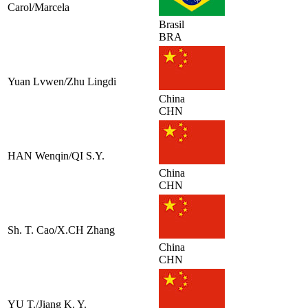
Carol/Marcela
Brasil
BRA
Yuan Lvwen/Zhu Lingdi
China
CHN
HAN Wenqin/QI S.Y.
China
CHN
Sh. T. Cao/X.CH Zhang
China
CHN
YU T./Jiang K. Y.