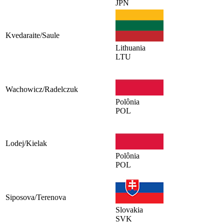
JPN
Kvedaraite/Saule
Lithuania
LTU
Wachowicz/Radelczuk
Polônia
POL
Lodej/Kielak
Polônia
POL
Siposova/Terenova
Slovakia
SVK