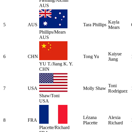
Fleming/Alchin
AUS
Kayla
5
AUS
Tara Phillips
Mears
Phillips/Mears
AUS
Kaiyue
6
CHN
Tong Yu
Jiang
YU T./Jiang K. Y.
CHN
Toni
7
USA
Molly Shaw
Rodriguez
Shaw/Toni
USA
Lézana
Alexia
8
FRA
Placette
Richard
Placette/Richard