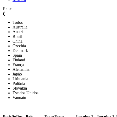
Todos
❮
Todos
Australia
Austria
Brasil
China
Czechia
Denmark
Spain
Finland
França
Alemanha
Japão
Lithuania
Polônia
Slovakia
Estados Unidos
Vanuatu
Posição
Pos.
País
Team
Team
Jogador 1
Jogador 2