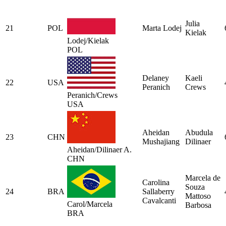
Julia
21
POL
Marta Lodej
Kielak
Lodej/Kielak
POL
Delaney
Kaeli
22
USA
Peranich
Crews
Peranich/Crews
USA
Aheidan
Abudula
23
CHN
Mushajiang
Dilinaer
Aheidan/Dilinaer A.
CHN
Marcela de
Carolina
Souza
24
BRA
Sallaberry
Mattoso
Cavalcanti
Carol/Marcela
Barbosa
BRA