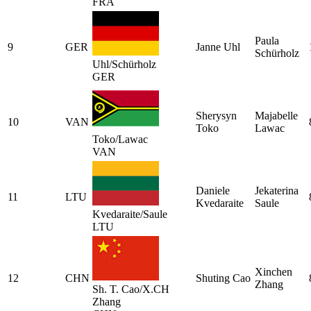
FRA
Paula
9
GER
Janne Uhl
Schürholz
Uhl/Schürholz
GER
Sherysyn
Majabelle
10
VAN
Toko
Lawac
Toko/Lawac
VAN
Daniele
Jekaterina
11
LTU
Kvedaraite
Saule
Kvedaraite/Saule
LTU
Xinchen
12
CHN
Shuting Cao
Zhang
Sh. T. Cao/X.CH
Zhang