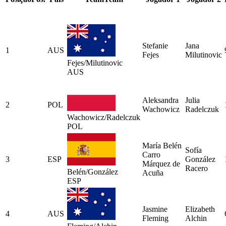
Stefanie
Jana
1
AUS
Fejes
Milutinovic
Fejes/Milutinovic
AUS
Aleksandra
Julia
2
POL
Wachowicz
Radelczuk
Wachowicz/Radelczuk
POL
María Belén
Sofía
Carro
3
ESP
González
Márquez de
Racero
Belén/González
Acuña
ESP
Jasmine
Elizabeth
4
AUS
Fleming
Alchin