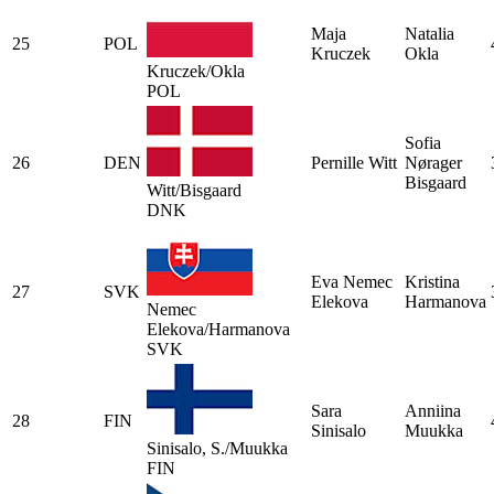
Maja
Natalia
25
POL
Kruczek
Okla
Kruczek/Okla
POL
Sofia
26
DEN
Pernille Witt
Nørager
Bisgaard
Witt/Bisgaard
DNK
Eva Nemec
Kristina
27
SVK
Elekova
Harmanova
Nemec
Elekova/Harmanova
SVK
Sara
Anniina
28
FIN
Sinisalo
Muukka
Sinisalo, S./Muukka
FIN