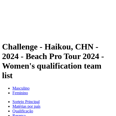
Voltar para a página inicial do BPT
Onde Assistir
Equipes
Programação
Classificação
Estatísticas
Competição
Notícias
Challenge - Haikou, CHN -
2024 - Beach Pro Tour 2024 -
Women's qualification team
list
Masculino
Feminino
Sorteio Principal
Matérias por país
Qualificação
Reserva