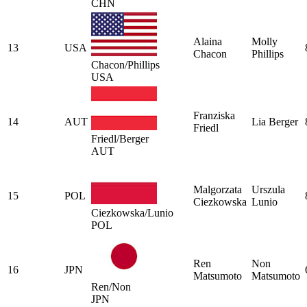
CHN
Alaina
Molly
13
USA
Chacon
Phillips
Chacon/Phillips
USA
Franziska
14
AUT
Lia Berger
Friedl
Friedl/Berger
AUT
Malgorzata
Urszula
15
POL
Ciezkowska
Lunio
Ciezkowska/Lunio
POL
Ren
Non
16
JPN
Matsumoto
Matsumoto
Ren/Non
JPN