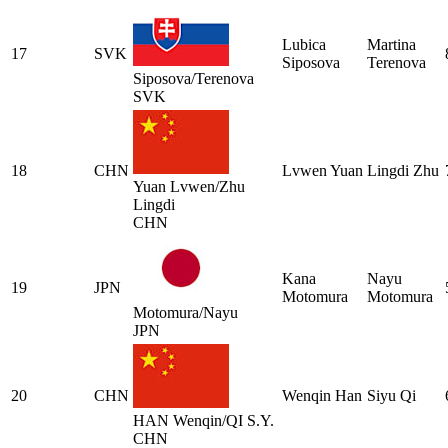
Lubica
Martina
17
SVK
Siposova
Terenova
Siposova/Terenova
SVK
18
CHN
Lvwen Yuan
Lingdi Zhu
Yuan Lvwen/Zhu
Lingdi
CHN
Kana
Nayu
19
JPN
Motomura
Motomura
Motomura/Nayu
JPN
20
CHN
Wenqin Han
Siyu Qi
HAN Wenqin/QI S.Y.
CHN