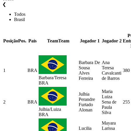
❮
Todos
Brasil
P
Posição
Pos.
País
Team
Team
Jogador 1
Jogador 2
Ent
Barbara De
Ana
Sousa
Teresa
1
BRA
380
Alves
Cavalcanti
Barbara/Teresa
Ferreira
de Barros
BRA
Maria
Julhia
Luiza
Perandre
2
BRA
Sena de
255
Furtado
Paula
Julhia/Luiza
Alonan
Silva
BRA
Mayara
Lucilia
Larissa