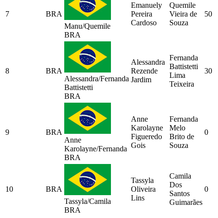
Emanuely
Quemile
7
BRA
Pereira
Vieira de
50
Cardoso
Souza
Manu/Quemile
BRA
Fernanda
Alessandra
Battistetti
8
BRA
Rezende
30
Lima
Alessandra/Fernanda
Jardim
Teixeira
Battistetti
BRA
Anne
Fernanda
Karolayne
Melo
9
BRA
0
Figueredo
Brito de
Anne
Gois
Souza
Karolayne/Fernanda
BRA
Camila
Tassyla
Dos
10
BRA
Oliveira
0
Santos
Lins
Tassyla/Camila
Guimarães
BRA