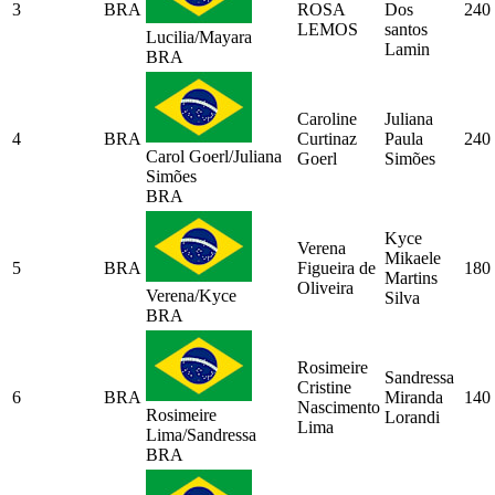
3
BRA
ROSA
Dos
240
LEMOS
santos
Lucilia/Mayara
Lamin
BRA
Caroline
Juliana
4
BRA
Curtinaz
Paula
240
Carol Goerl/Juliana
Goerl
Simões
Simões
BRA
Kyce
Verena
Mikaele
5
BRA
Figueira de
180
Martins
Oliveira
Verena/Kyce
Silva
BRA
Rosimeire
Sandressa
Cristine
6
BRA
Miranda
140
Nascimento
Rosimeire
Lorandi
Lima
Lima/Sandressa
BRA