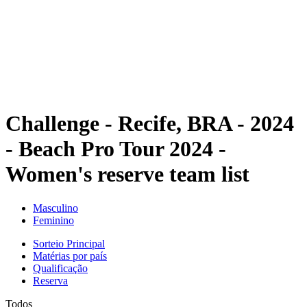
Voltar para a página inicial do BPT
Onde Assistir
Equipes
Programação
Classificação
Estatísticas
Competição
Notícias
Challenge - Recife, BRA - 2024
- Beach Pro Tour 2024 -
Women's reserve team list
Masculino
Feminino
Sorteio Principal
Matérias por país
Qualificação
Reserva
Todos