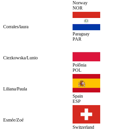
Norway
NOR
Corrales/laura
Paraguay
PAR
Ciezkowska/Lunio
Polônia
POL
Liliana/Paula
Spain
ESP
Esmée/Zoé
Switzerland