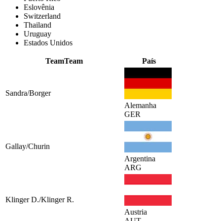
Eslovênia
Switzerland
Thailand
Uruguay
Estados Unidos
Team
Team
País
Sandra/Borger
Alemanha
GER
Gallay/Churin
Argentina
ARG
Klinger D./Klinger R.
Austria
AUT