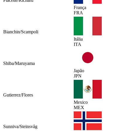
Placette/Richard
França
FRA
Bianchin/Scampoli
Itália
ITA
Shiba/Maruyama
Japão
JPN
Gutierrez/Flores
Mexico
MEX
Sunniva/Steinsvåg