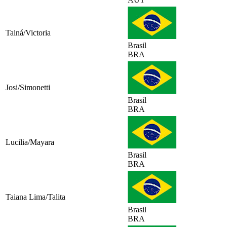
Tainá/Victoria
Brasil
BRA
Josi/Simonetti
Brasil
BRA
Lucilia/Mayara
Brasil
BRA
Taiana Lima/Talita
Brasil
BRA