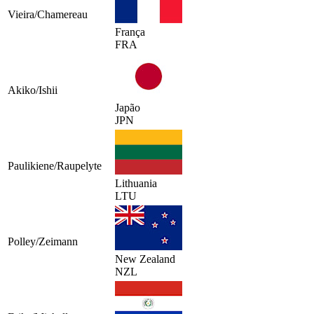
Vieira/Chamereau
França
FRA
Akiko/Ishii
Japão
JPN
Paulikiene/Raupelyte
Lithuania
LTU
Polley/Zeimann
New Zealand
NZL