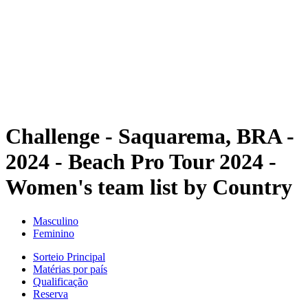
Voltar para a página inicial do BPT
Tickets
Onde Assistir
Equipes
Programação
Classificação
Estatísticas
Competição
Notícias
Challenge - Saquarema, BRA -
2024 - Beach Pro Tour 2024 -
Women's team list by Country
Masculino
Feminino
Sorteio Principal
Matérias por país
Qualificação
Reserva