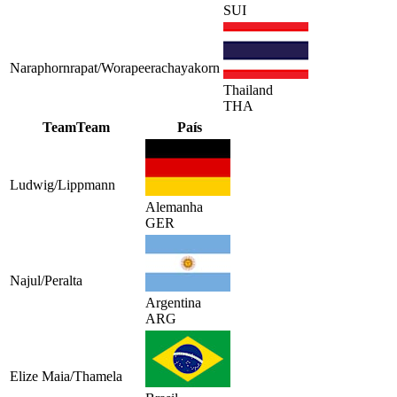
SUI
Naraphornrapat/Worapeerachayakorn
Thailand
THA
Team
Team
País
Ludwig/Lippmann
Alemanha
GER
Najul/Peralta
Argentina
ARG
Elize Maia/Thamela