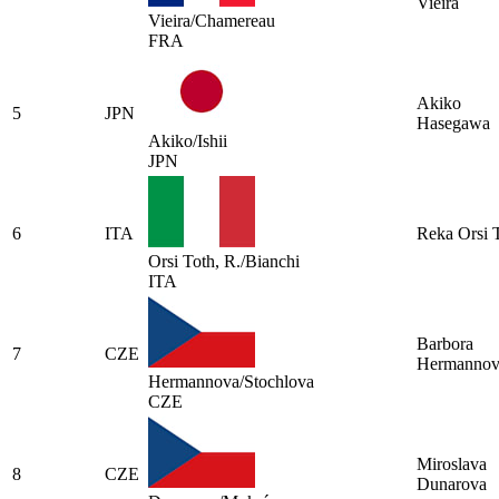
Vieira
Vieira/Chamereau
FRA
Akiko
5
JPN
Hasegawa
Akiko/Ishii
JPN
6
ITA
Reka Orsi 
Orsi Toth, R./Bianchi
ITA
Barbora
7
CZE
Hermannov
Hermannova/Stochlova
CZE
Miroslava
8
CZE
Dunarova