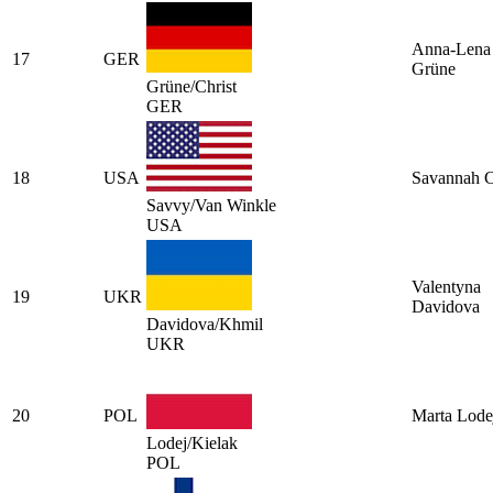
Anna-Lena
17
GER
Grüne
Grüne/Christ
GER
18
USA
Savannah 
Savvy/Van Winkle
USA
Valentyna
19
UKR
Davidova
Davidova/Khmil
UKR
20
POL
Marta Lode
Lodej/Kielak
POL