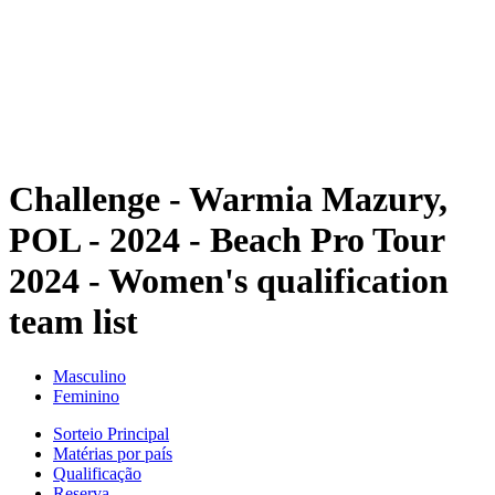
Voltar para a página inicial do BPT
Onde Assistir
Equipes
Programação
Classificação
Estatísticas
Competição
Notícias
Challenge - Warmia Mazury,
POL - 2024 - Beach Pro Tour
2024 - Women's qualification
team list
Masculino
Feminino
Sorteio Principal
Matérias por país
Qualificação
Reserva