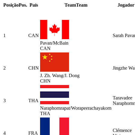
Posição
Pos.
País
Team
Team
Jogador
1
CAN
Sarah Pava
Pavan/McBain
CAN
2
CHN
Jingzhe W
J. Zh. Wang/J. Dong
CHN
Taravadee
3
THA
Naraphornr
Naraphornrapat/Worapeerachayakorn
THA
Clémence
4
FRA