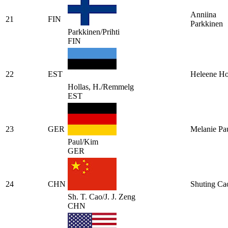
Anniina
21
FIN
Parkkinen
Parkkinen/Prihti
FIN
22
EST
Heleene Ho
Hollas, H./Remmelg
EST
23
GER
Melanie Pa
Paul/Kim
GER
24
CHN
Shuting Ca
Sh. T. Cao/J. J. Zeng
CHN