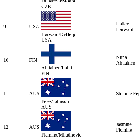
Dunarova/Mokrá
CZE
Hailey
9
USA
Harward
Harward/DeBerg
USA
Niina
10
FIN
Ahtiainen
Ahtiainen/Lahti
FIN
11
AUS
Stefanie Fe
Fejes/Johnson
AUS
Jasmine
12
AUS
Fleming
Fleming/Milutinovic