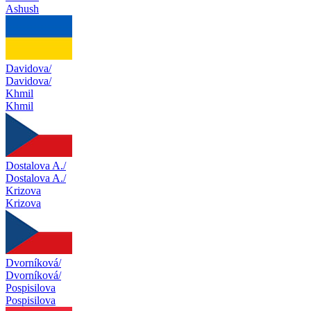
Ashush
Davidova/
Davidova/
Khmil
Khmil
Dostalova A./
Dostalova A./
Krizova
Krizova
Dvorníková/
Dvorníková/
Pospisilova
Pospisilova