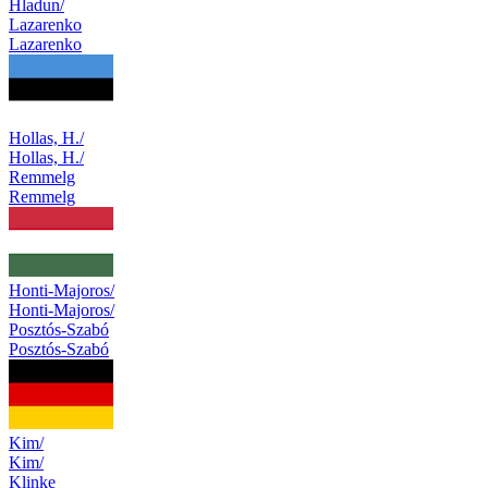
Hladun/
Lazarenko
Lazarenko
Hollas, H./
Hollas, H./
Remmelg
Remmelg
Honti-Majoros/
Honti-Majoros/
Posztós-Szabó
Posztós-Szabó
Kim/
Kim/
Klinke