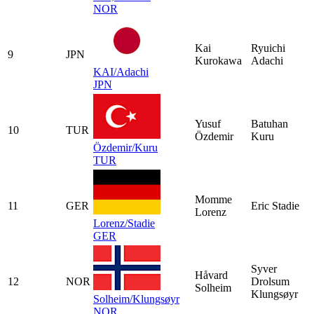
NOR
Kai
Ryuichi
9
JPN
Kurokawa
Adachi
KAI/Adachi
JPN
Yusuf
Batuhan
10
TUR
Özdemir
Kuru
Özdemir/Kuru
TUR
Momme
11
GER
Eric Stadie
Lorenz
Lorenz/Stadie
GER
Syver
Håvard
12
NOR
Drolsum
Solheim
Klungsøyr
Solheim/Klungsøyr
NOR