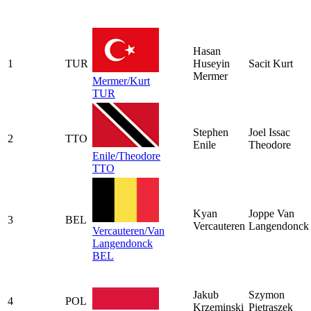
Hasan
1
TUR
Huseyin
Sacit Kurt
Mermer
Mermer/Kurt
TUR
Stephen
Joel Issac
2
TTO
Enile
Theodore
Enile/Theodore
TTO
Kyan
Joppe Van
3
BEL
Vercauteren
Langendonck
Vercauteren/Van
Langendonck
BEL
Jakub
Szymon
4
POL
Krzeminski
Pietraszek