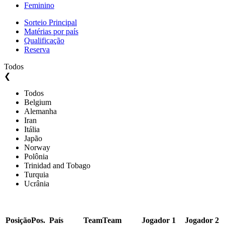
Feminino
Sorteio Principal
Matérias por país
Qualificação
Reserva
Todos
❮
Todos
Belgium
Alemanha
Iran
Itália
Japão
Norway
Polônia
Trinidad and Tobago
Turquia
Ucrânia
Posição
Pos.
País
Team
Team
Jogador 1
Jogador 2