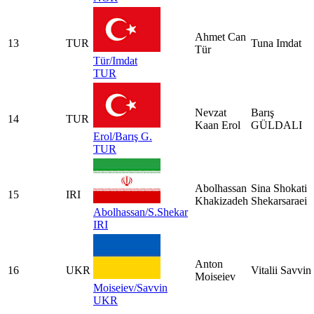
Ahmet Can
13
TUR
Tuna Imdat
Tür
Tür/Imdat
TUR
Nevzat
Barış
14
TUR
Kaan Erol
GÜLDALI
Erol/Barış G.
TUR
Abolhassan
Sina Shokati
15
IRI
Khakizadeh
Shekarsaraei
Abolhassan/S.Shekar
IRI
Anton
16
UKR
Vitalii Savvin
Moiseiev
Moiseiev/Savvin
UKR