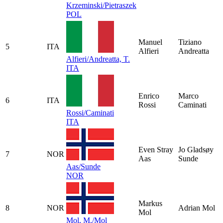
Krzeminski/Pietraszek
POL
Manuel
Tiziano
5
ITA
Alfieri
Andreatta
Alfieri/Andreatta, T.
ITA
Enrico
Marco
6
ITA
Rossi
Caminati
Rossi/Caminati
ITA
Even Stray
Jo Gladsøy
7
NOR
Aas
Sunde
Aas/Sunde
NOR
Markus
8
NOR
Adrian Mol
Mol
Mol, M./Mol