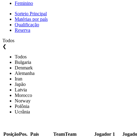
Feminino
Sorteio Principal
Matérias por país
Qualificação
Reserva
Todos
❮
Todos
Bulgaria
Denmark
Alemanha
Iran
Japão
Latvia
Morocco
Norway
Polônia
Ucrânia
Posição
Pos.
País
Team
Team
Jogador 1
Jogado