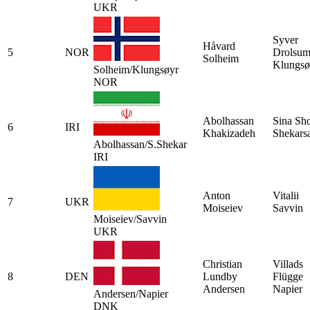
UKR
Syver
Håvard
5
NOR
Drolsu
Solheim
Klungsø
Solheim/Klungsøyr
NOR
Abolhassan
Sina Sho
6
IRI
Khakizadeh
Shekarsa
Abolhassan/S.Shekar
IRI
Anton
Vitalii
7
UKR
Moiseiev
Savvin
Moiseiev/Savvin
UKR
Christian
Villads
8
DEN
Lundby
Flügge
Andersen
Napier
Andersen/Napier
DNK