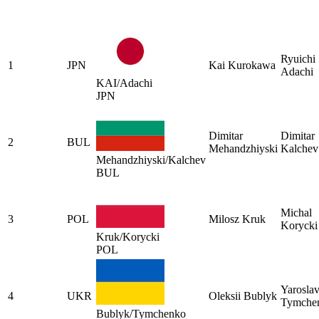
Ryuichi
1
JPN
Kai Kurokawa
Adachi
KAI/Adachi
JPN
Dimitar
Dimitar
2
BUL
Mehandzhiyski
Kalchev
Mehandzhiyski/Kalchev
BUL
Michal
3
POL
Milosz Kruk
Korycki
Kruk/Korycki
POL
Yarosla
4
UKR
Oleksii Bublyk
Tymche
Bublyk/Tymchenko