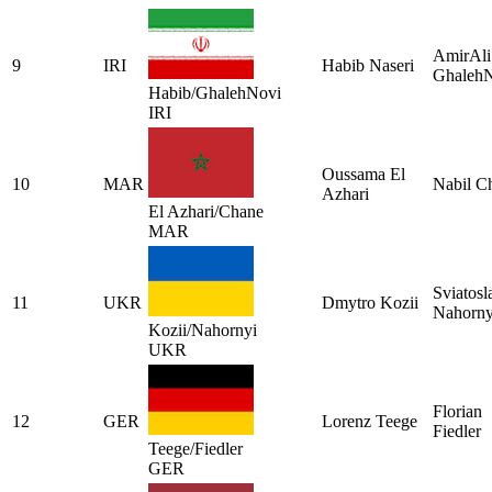
AmirAli
9
IRI
Habib Naseri
Ghaleh
Habib/GhalehNovi
IRI
Oussama El
10
MAR
Nabil C
Azhari
El Azhari/Chane
MAR
Sviatosl
11
UKR
Dmytro Kozii
Nahorny
Kozii/Nahornyi
UKR
Florian
12
GER
Lorenz Teege
Fiedler
Teege/Fiedler
GER