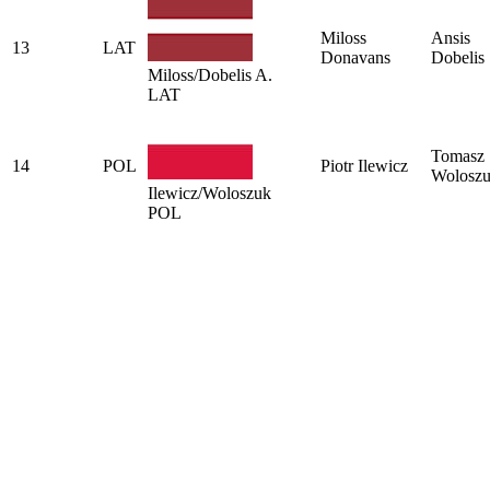
Miloss
Ansis
13
LAT
Donavans
Dobelis
Miloss/Dobelis A.
LAT
Tomasz
14
POL
Piotr Ilewicz
Wolosz
Ilewicz/Woloszuk
POL