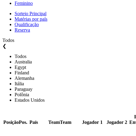
Feminino
Sorteio Principal
Matérias por país
Qualificação
Reserva
Todos
❮
Todos
Australia
Egypt
Finland
Alemanha
Itália
Paraguay
Polônia
Estados Unidos
Posição
Pos.
País
Team
Team
Jogador 1
Jogador 2
En