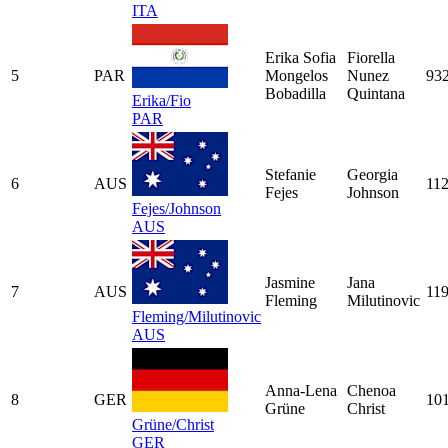
ITA
Erika Sofia
Fiorella
5
PAR
Mongelos
Nunez
93
Bobadilla
Quintana
Erika/Fio
PAR
Stefanie
Georgia
6
AUS
11
Fejes
Johnson
Fejes/Johnson
AUS
Jasmine
Jana
7
AUS
11
Fleming
Milutinovic
Fleming/Milutinovic
AUS
Anna-Lena
Chenoa
8
GER
10
Grüne
Christ
Grüne/Christ
GER