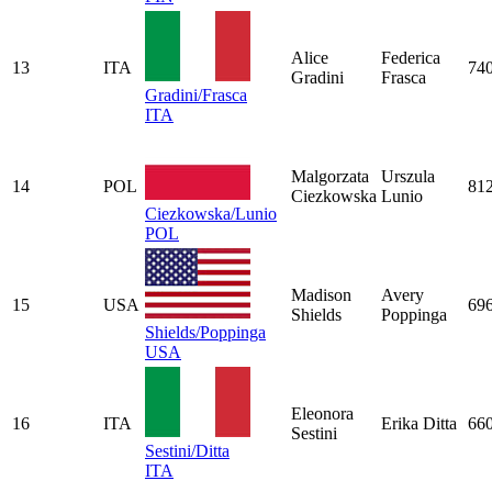
Alice
Federica
13
ITA
74
Gradini
Frasca
Gradini/Frasca
ITA
Malgorzata
Urszula
14
POL
81
Ciezkowska
Lunio
Ciezkowska/Lunio
POL
Madison
Avery
15
USA
69
Shields
Poppinga
Shields/Poppinga
USA
Eleonora
16
ITA
Erika Ditta
66
Sestini
Sestini/Ditta
ITA