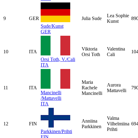
Lea Sophie
9
GER
Julia Sude
89
Kunst
Sude/Kunst
GER
Viktoria
Valentina
10
ITA
10
Orsi Toth
Cali
Orsi Toth, V./Cali
ITA
Maria
Aurora
11
ITA
Rachele
79
Mattavelli
Mancinelli
Mancinelli
/Mattavelli
ITA
Valma
Anniina
12
FIN
Vilhelmiina
69
Parkkinen
Prihti
Parkkinen/Prihti
FIN