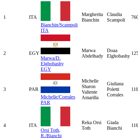
Margherita
Claudia
1
ITA
76
Bianchin
Scampoli
Bianchin/Scampoli
ITA
Marwa
Doaa
2
EGY
12
Abdelhady
Elghobashy
Marwa/D.
Elghobashy
EGY
Michelle
Giuliana
Sharon
3
PAR
Poletti
11
Valiente
Corrales
Michelle/Corrales
Amarilla
PAR
Reka Orsi
Giada
4
ITA
11
Toth
Bianchi
Orsi Toth,
R./Bianchi