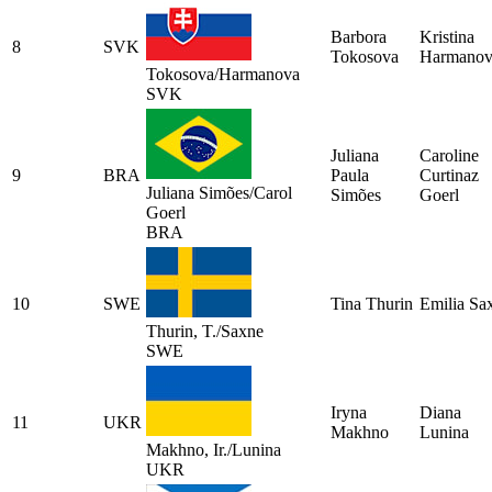
Barbora
Kristina
8
SVK
Tokosova
Harmanov
Tokosova/Harmanova
SVK
Juliana
Caroline
9
BRA
Paula
Curtinaz
Juliana Simões/Carol
Simões
Goerl
Goerl
BRA
10
SWE
Tina Thurin
Emilia Sa
Thurin, T./Saxne
SWE
Iryna
Diana
11
UKR
Makhno
Lunina
Makhno, Ir./Lunina
UKR