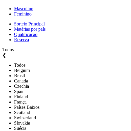
Masculino
Feminino
Sorteio Principal
Matérias por país
Qualificação
Reserva
Todos
❮
Todos
Belgium
Brasil
Canada
Czechia
Spain
Finland
França
Países Baixos
Scotland
Switzerland
Slovakia
Suécia