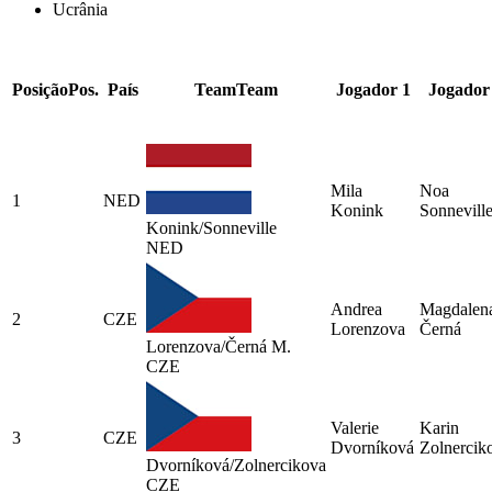
Ucrânia
Posição
Pos.
País
Team
Team
Jogador 1
Jogador
Mila
Noa
1
NED
Konink
Sonnevill
Konink/Sonneville
NED
Andrea
Magdalen
2
CZE
Lorenzova
Černá
Lorenzova/Černá M.
CZE
Valerie
Karin
3
CZE
Dvorníková
Zolnercik
Dvorníková/Zolnercikova
CZE