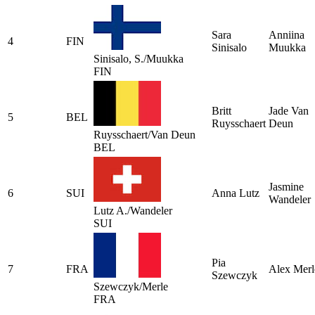
Sara
Anniina
4
FIN
Sinisalo
Muukka
Sinisalo, S./Muukka
FIN
Britt
Jade Van
5
BEL
Ruysschaert
Deun
Ruysschaert/Van Deun
BEL
Jasmine
6
SUI
Anna Lutz
Wandeler
Lutz A./Wandeler
SUI
Pia
7
FRA
Alex Merl
Szewczyk
Szewczyk/Merle
FRA