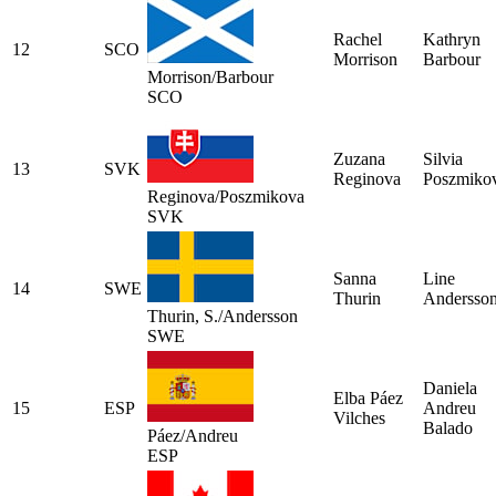
Rachel
Kathryn
12
SCO
Morrison
Barbour
Morrison/Barbour
SCO
Zuzana
Silvia
13
SVK
Reginova
Poszmiko
Reginova/Poszmikova
SVK
Sanna
Line
14
SWE
Thurin
Andersso
Thurin, S./Andersson
SWE
Daniela
Elba Páez
15
ESP
Andreu
Vilches
Balado
Páez/Andreu
ESP