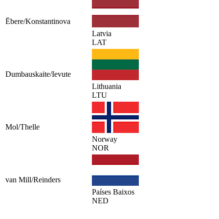
Ēbere/Konstantinova
Latvia
LAT
Dumbauskaite/Ievute
Lithuania
LTU
Mol/Thelle
Norway
NOR
van Mill/Reinders
Países Baixos
NED