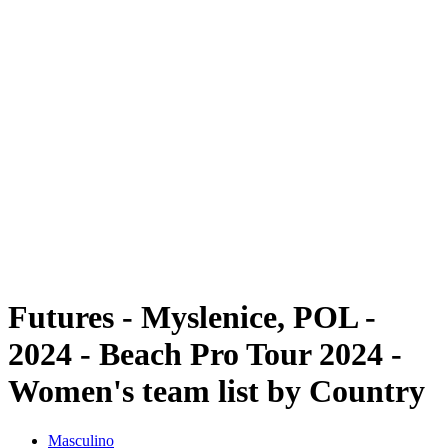
Futuros
Futures - Myslenice, POL - 2024
Futures - Myslenice, POL - 2024
Voltar para a página inicial do BPT
Onde Assistir
Equipes
Programação
Classificação
Futures - Myslenice, POL -
2024 - Beach Pro Tour 2024 -
Women's team list by Country
Masculino