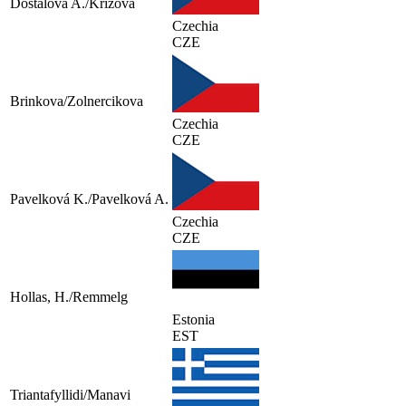
Dostalova A./Krizova
Czechia
CZE
Brinkova/Zolnercikova
Czechia
CZE
Pavelková K./Pavelková A.
Czechia
CZE
Hollas, H./Remmelg
Estonia
EST
Triantafyllidi/Manavi