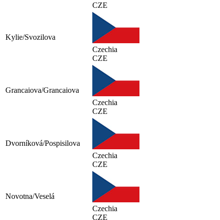
CZE
Kylie/Svozilova
Czechia
CZE
Grancaiova/Grancaiova
Czechia
CZE
Dvorníková/Pospisilova
Czechia
CZE
Novotna/Veselá
Czechia
CZE