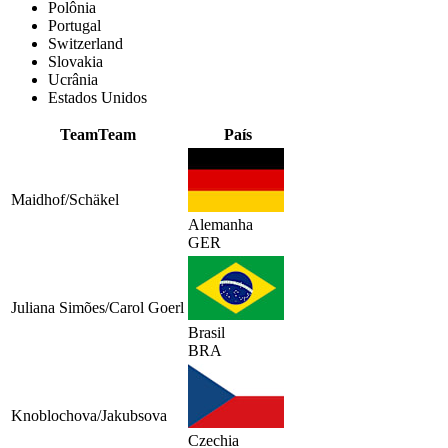
Polônia
Portugal
Switzerland
Slovakia
Ucrânia
Estados Unidos
Team
Team
País
Maidhof/Schäkel
Alemanha
GER
Juliana Simões/Carol Goerl
Brasil
BRA
Knoblochova/Jakubsova
Czechia