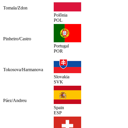
Tomala/Zdon
Polônia
POL
Pinheiro/Castro
Portugal
POR
Tokosova/Harmanova
Slovakia
SVK
Páez/Andreu
Spain
ESP