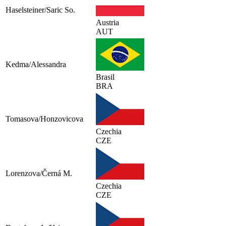
Haselsteiner/Saric So.
Austria
AUT
Kedma/Alessandra
Brasil
BRA
Tomasova/Honzovicova
Czechia
CZE
Lorenzova/Černá M.
Czechia
CZE