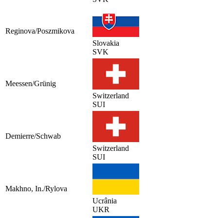
Reginova/Poszmikova
Slovakia
SVK
Meessen/Grünig
Switzerland
SUI
Demierre/Schwab
Switzerland
SUI
Makhno, In./Rylova
Ucrânia
UKR