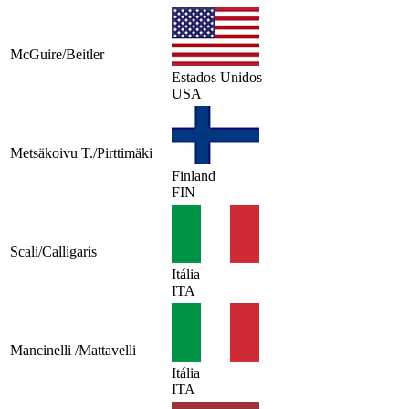
McGuire/Beitler
Estados Unidos
USA
Metsäkoivu T./Pirttimäki
Finland
FIN
Scali/Calligaris
Itália
ITA
Mancinelli /Mattavelli
Itália
ITA