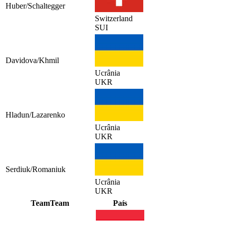
Huber/Schaltegger
Switzerland
SUI
Davidova/Khmil
Ucrânia
UKR
Hladun/Lazarenko
Ucrânia
UKR
Serdiuk/Romaniuk
Ucrânia
UKR
Team
Team
País