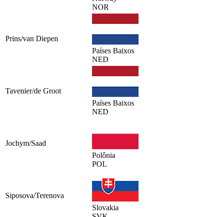
NOR
Prins/van Diepen
Países Baixos
NED
Tavenier/de Groot
Países Baixos
NED
Jochym/Saad
Polônia
POL
Siposova/Terenova
Slovakia
SVK