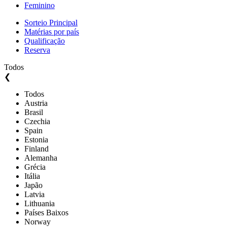
Feminino
Sorteio Principal
Matérias por país
Qualificação
Reserva
Todos
❮
Todos
Austria
Brasil
Czechia
Spain
Estonia
Finland
Alemanha
Grécia
Itália
Japão
Latvia
Lithuania
Países Baixos
Norway