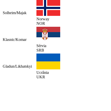
Solheim/Majak
Norway
NOR
Klasnic/Komar
Sérvia
SRB
Gladun/Likhatskyi
Ucrânia
UKR