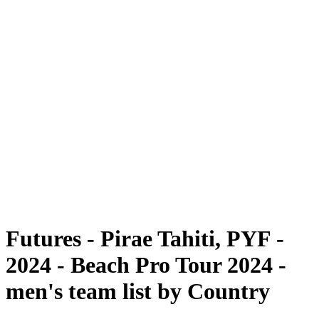
Futuros
Futures - Pirae Tahiti, PYF - 2024
Futures - Pirae Tahiti, PYF - 2024
Voltar para a página inicial do BPT
Onde Assistir
Equipes
Programação
Classificação
Competição
Futures - Pirae Tahiti, PYF -
2024 - Beach Pro Tour 2024 -
men's team list by Country