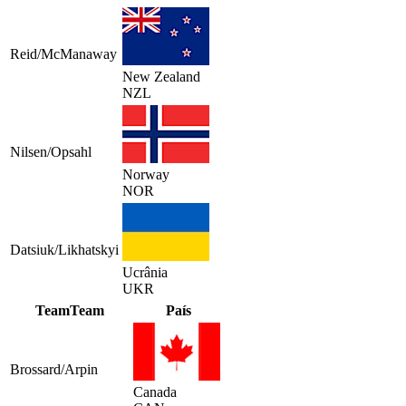
Reid/McManaway
New Zealand
NZL
Nilsen/Opsahl
Norway
NOR
Datsiuk/Likhatskyi
Ucrânia
UKR
Team
Team
País
Brossard/Arpin
Canada