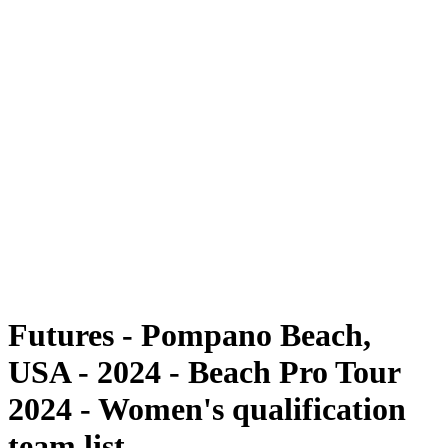
Futuros
Futures - Pompano Beach, USA - 2024
Futures - Pompano Beach, USA - 2024
Voltar para a página inicial do BPT
Onde Assistir
Equipes
Programação
Classificação
Competição
Futures - Pompano Beach,
USA - 2024 - Beach Pro Tour
2024 - Women's qualification
team list