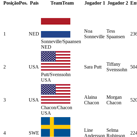
Posição
Pos.
País
Team
Team
Jogador 1
Jogador 2
En
Noa
Tess
1
NED
23
Sonneville
Spaansen
Sonneville/Spaansen
NED
Tiffany
2
USA
Sara Putt
50
Svenssohn
Putt/Svenssohn
USA
Alaina
Morgan
3
USA
52
Chacon
Chacon
Chacon/Chacon
USA
Line
Selma
4
SWE
22
Andersson
Robinson