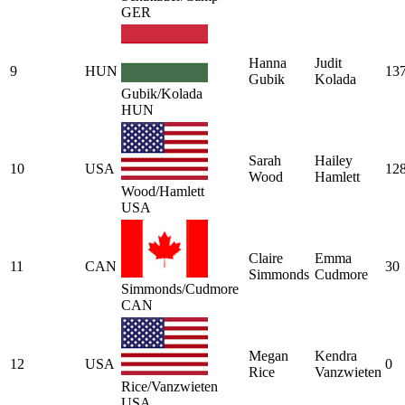
GER
Hanna
Judit
9
HUN
13
Gubik
Kolada
Gubik/Kolada
HUN
Sarah
Hailey
10
USA
12
Wood
Hamlett
Wood/Hamlett
USA
Claire
Emma
11
CAN
30
Simmonds
Cudmore
Simmonds/Cudmore
CAN
Megan
Kendra
12
USA
0
Rice
Vanzwieten
Rice/Vanzwieten
USA