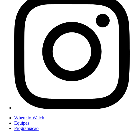
Where to Watch
Equipes
Programação