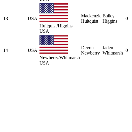
Mackenzie
Bailey
13
USA
0
Hultquist
Higgins
Hultquist/Higgins
USA
Devon
Jaden
14
USA
0
Newberry
Whitmarsh
Newberry/Whitmarsh
USA