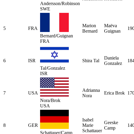
Andersson/Robinson
SWE
Marion
Maëva
5
FRA
19
Bernard
Guignan
Bernard/Guignan
FRA
Daniela
6
ISR
Shira Tal
18
Gonzalez
Tal/Gonzalez
ISR
Adrianna
7
USA
Erica Brok
17
Nora
Nora/Brok
USA
Isabel
Geeske
8
GER
Marie
14
Camp
Schattauer
Schattauer/Camp