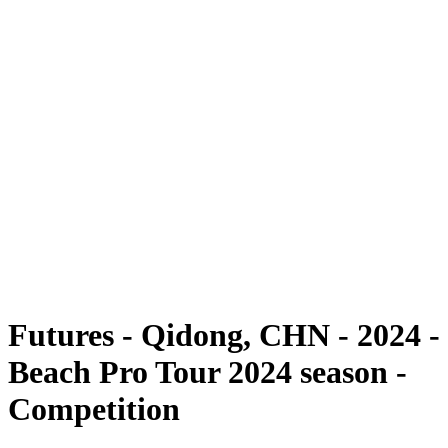
Futuros
Futures - Qidong, CHN - 2024
Futures - Qidong, CHN - 2024
Voltar para a página inicial do BPT
Onde Assistir
Equipes
Programação
Classificação
Competição
Futures - Qidong, CHN - 2024 -
Beach Pro Tour 2024 season -
Competition