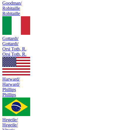
Goodman/
Robitaille
Robitaille
Gottardi/
Gottardi/
Orsi Toth, R.
Orsi Toth, R.
Harward/
Harward/
Phillips
Phillips
Hegeile/
Hegeile/