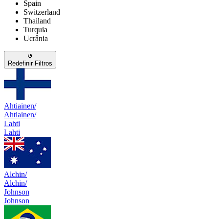
Spain
Switzerland
Thailand
Turquia
Ucrânia
↺
Redefinir Filtros
Ahtiainen/
Ahtiainen/
Lahti
Lahti
Alchin/
Alchin/
Johnson
Johnson