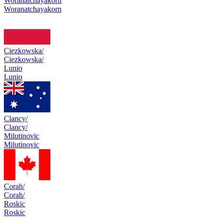
Woranatchayakorn
Woranatchayakorn
Ciezkowska/
Ciezkowska/
Lunio
Lunio
Clancy/
Clancy/
Milutinovic
Milutinovic
Corah/
Corah/
Roskic
Roskic