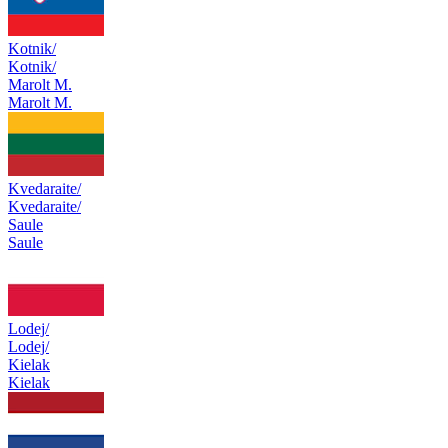
Kotnik/
Kotnik/
Marolt M.
Marolt M.
Kvedaraite/
Kvedaraite/
Saule
Saule
Lodej/
Lodej/
Kielak
Kielak