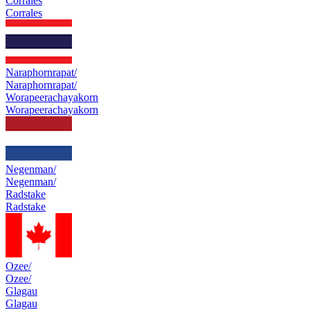
Corrales
Corrales
Naraphornrapat/
Naraphornrapat/
Worapeerachayakorn
Worapeerachayakorn
Negenman/
Negenman/
Radstake
Radstake
Ozee/
Ozee/
Glagau
Glagau