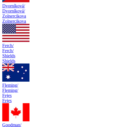
Dvorníková/
Dvorníková/
Zolnercikova
Zolnercikova
Ferch/
Ferch/
Shields
Shields
Fleming/
Fleming/
Fejes
Fejes
Goodman/