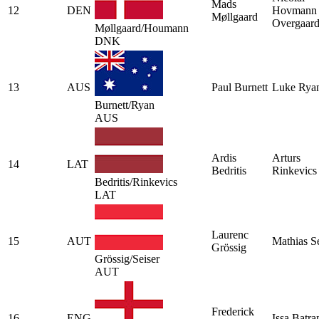
Mads
12
DEN
Hovmann
Møllgaard
Overgaar
Møllgaard/Houmann
DNK
13
AUS
Paul Burnett
Luke Rya
Burnett/Ryan
AUS
Ardis
Arturs
14
LAT
Bedritis
Rinkevics
Bedritis/Rinkevics
LAT
Laurenc
15
AUT
Mathias Se
Grössig
Grössig/Seiser
AUT
Frederick
16
ENG
Issa Batra