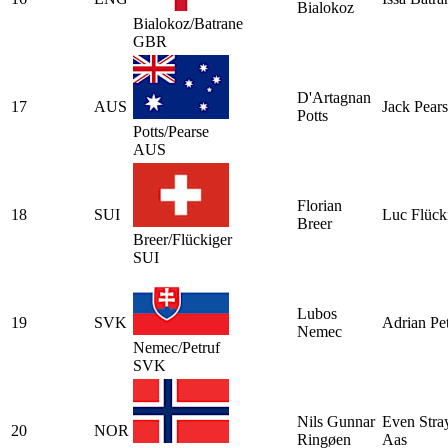
Bialokoz
Bialokoz/Batrane
GBR
D'Artagnan
17
AUS
Jack Pear
Potts
Potts/Pearse
AUS
Florian
18
SUI
Luc Flück
Breer
Breer/Flückiger
SUI
Lubos
19
SVK
Adrian Pe
Nemec
Nemec/Petruf
SVK
Nils Gunnar
Even Stra
20
NOR
Ringøen
Aas