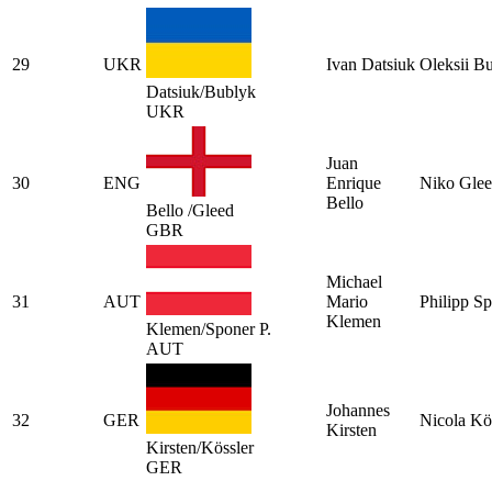
29
UKR
Ivan Datsiuk
Oleksii B
Datsiuk/Bublyk
UKR
Juan
30
ENG
Enrique
Niko Gle
Bello
Bello /Gleed
GBR
Michael
31
AUT
Mario
Philipp S
Klemen
Klemen/Sponer P.
AUT
Johannes
32
GER
Nicola Kö
Kirsten
Kirsten/Kössler
GER