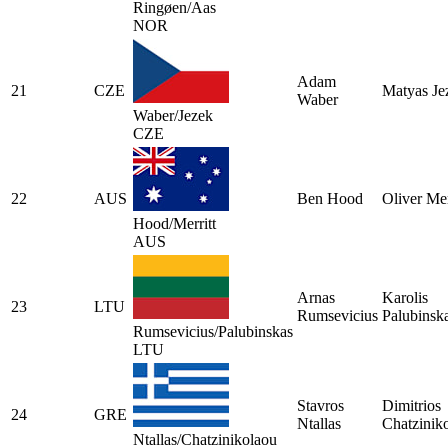
Ringøen/Aas
NOR
Adam
21
CZE
Matyas Je
Waber
Waber/Jezek
CZE
22
AUS
Ben Hood
Oliver Mer
Hood/Merritt
AUS
Arnas
Karolis
23
LTU
Rumsevicius
Palubinsk
Rumsevicius/Palubinskas
LTU
Stavros
Dimitrios
24
GRE
Ntallas
Chatzinik
Ntallas/Chatzinikolaou