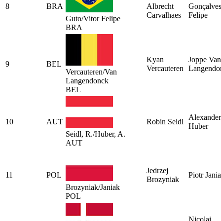
8
BRA
Albrecht
Gonçalve
Carvalhaes
Felipe
Guto/Vitor Felipe
BRA
Kyan
Joppe Van
9
BEL
Vercauteren
Langendo
Vercauteren/Van
Langendonck
BEL
Alexander
10
AUT
Robin Seidl
Huber
Seidl, R./Huber, A.
AUT
Jedrzej
11
POL
Piotr Jani
Brozyniak
Brozyniak/Janiak
POL
Nicolai