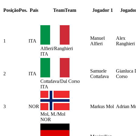
Posição
Pos.
País
Team
Team
Jogador 1
Jogado
Manuel
Alex
1
ITA
Alfieri
Ranghieri
Alfieri/Ranghieri
ITA
Samuele
Gianluca 
2
ITA
Cottafava
Corso
Cottafava/Dal Corso
ITA
3
NOR
Markus Mol
Adrian M
Mol, M./Mol
NOR