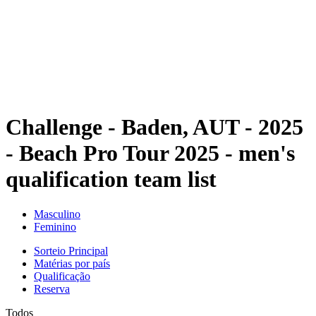
Voltar para a página inicial do BPT
Onde Assistir
Equipes
Programação
Classificação
Estatísticas
Competição
Notícias
Challenge - Baden, AUT - 2025
- Beach Pro Tour 2025 - men's
qualification team list
Masculino
Feminino
Sorteio Principal
Matérias por país
Qualificação
Reserva
Todos