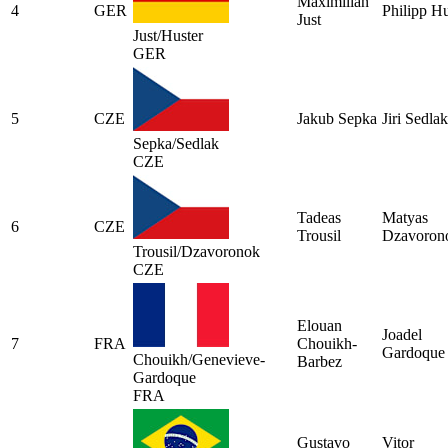
Maximilian
4
GER
Philipp Hu
Just
Just/Huster
GER
5
CZE
Jakub Sepka
Jiri Sedlak
Sepka/Sedlak
CZE
Tadeas
Matyas
6
CZE
Trousil
Dzavoron
Trousil/Dzavoronok
CZE
Elouan
Joadel
7
FRA
Chouikh-
Gardoque
Chouikh/Genevieve-
Barbez
Gardoque
FRA
Gustavo
Vitor