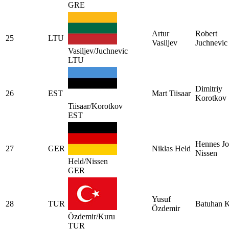
GRE
Artur
Robert
25
LTU
Vasiljev
Juchnevic
Vasiljev/Juchnevic
LTU
Dimitriy
26
EST
Mart Tiisaar
Korotkov
Tiisaar/Korotkov
EST
Hennes Jo
27
GER
Niklas Held
Nissen
Held/Nissen
GER
Yusuf
28
TUR
Batuhan 
Özdemir
Özdemir/Kuru
TUR