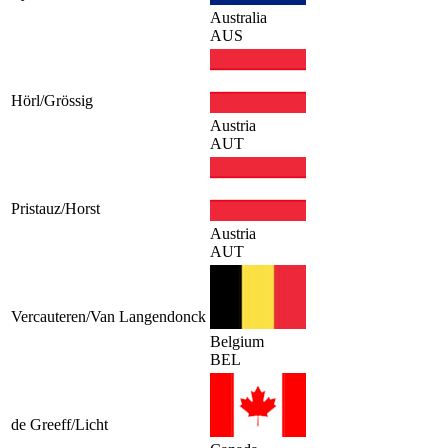
Australia
AUS
Hörl/Grössig
Austria
AUT
Pristauz/Horst
Austria
AUT
Vercauteren/Van Langendonck
Belgium
BEL
de Greeff/Licht