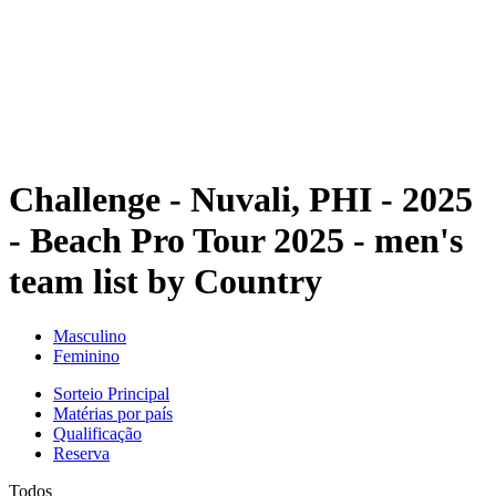
Voltar para a página inicial do BPT
Onde Assistir
Equipes
Programação
Classificação
Estatísticas
Competição
Notícias
Challenge - Nuvali, PHI - 2025
- Beach Pro Tour 2025 - men's
team list by Country
Masculino
Feminino
Sorteio Principal
Matérias por país
Qualificação
Reserva
Todos