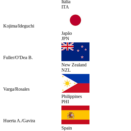
Itália
ITA
Kojima/Ideguchi
Japão
JPN
Fuller/O'Dea B.
New Zealand
NZL
Varga/Rosales
Philippines
PHI
Huerta A./Gavira
Spain