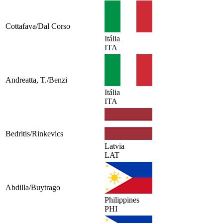
Cottafava/Dal Corso
Itália
ITA
Andreatta, T./Benzi
Itália
ITA
Bedritis/Rinkevics
Latvia
LAT
Abdilla/Buytrago
Philippines
PHI