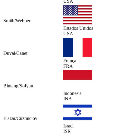
USA
Smith/Webber
Estados Unidos
USA
Duval/Canet
França
FRA
Bintang/Sofyan
Indonesia
INA
Elazar/Cuzmiciov
Israel
ISR