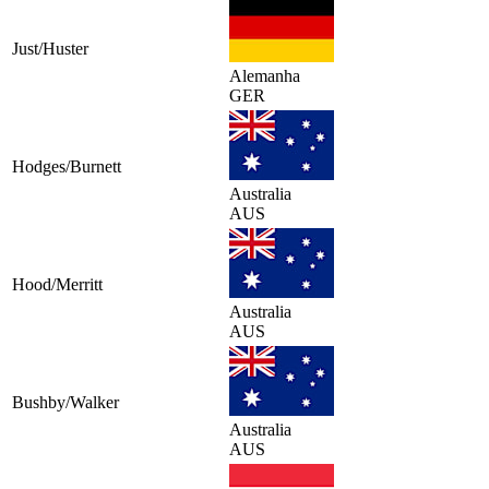
Just/Huster
Alemanha
GER
Hodges/Burnett
Australia
AUS
Hood/Merritt
Australia
AUS
Bushby/Walker
Australia
AUS