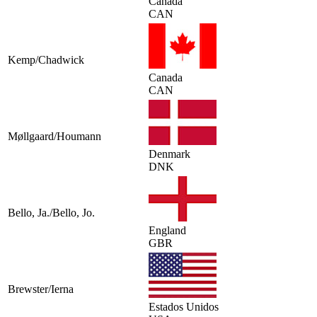
Canada
CAN
Kemp/Chadwick
Canada
CAN
Møllgaard/Houmann
Denmark
DNK
Bello, Ja./Bello, Jo.
England
GBR
Brewster/Ierna
Estados Unidos