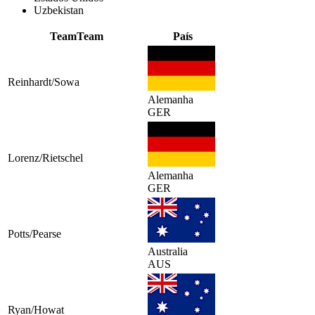
Uzbekistan
Team
Team
País
Reinhardt/Sowa
Alemanha
GER
Lorenz/Rietschel
Alemanha
GER
Potts/Pearse
Australia
AUS
Ryan/Howat