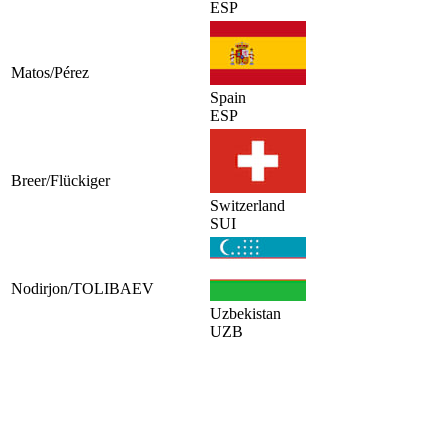
ESP
Matos/Pérez
Spain
ESP
Breer/Flückiger
Switzerland
SUI
Nodirjon/TOLIBAEV
Uzbekistan
UZB