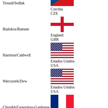
Trousil/Sedlak
Czechia
CZE
Bialokoz/Batrane
England
GBR
Harrison/Caldwell
Estados Unidos
USA
Wieczorek/Dew
Estados Unidos
USA
Chouikh/Genevieve-Gardoque