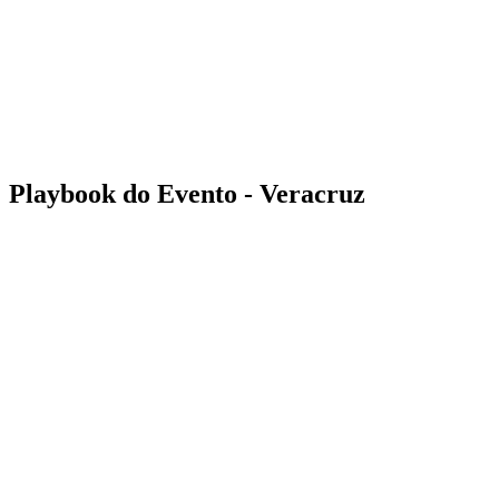
Voltar para a página inicial do BPT
Onde Assistir
Equipes
Programação
Classificação
Estatísticas
Competição
Notícias
Playbook do Evento - Veracruz