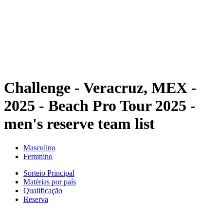
Voltar para a página inicial do BPT
Onde Assistir
Equipes
Programação
Classificação
Estatísticas
Competição
Notícias
Challenge - Veracruz, MEX -
2025 - Beach Pro Tour 2025 -
men's reserve team list
Masculino
Feminino
Sorteio Principal
Matérias por país
Qualificação
Reserva