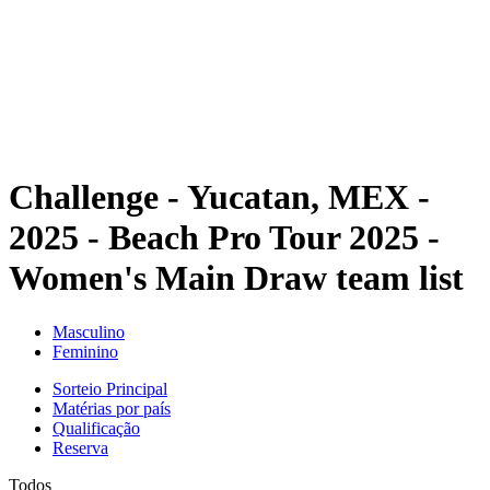
Voltar para a página inicial do BPT
Onde Assistir
Equipes
Programação
Classificação
Estatísticas
Competição
Notícias
Challenge - Yucatan, MEX -
2025 - Beach Pro Tour 2025 -
Women's Main Draw team list
Masculino
Feminino
Sorteio Principal
Matérias por país
Qualificação
Reserva
Todos