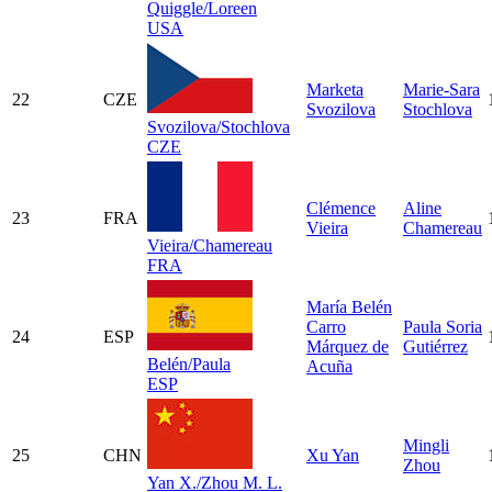
Quiggle/Loreen
USA
Marketa
Marie-Sara
22
CZE
Svozilova
Stochlova
Svozilova/Stochlova
CZE
Clémence
Aline
23
FRA
Vieira
Chamereau
Vieira/Chamereau
FRA
María Belén
Carro
Paula Soria
24
ESP
Márquez de
Gutiérrez
Belén/Paula
Acuña
ESP
Mingli
25
CHN
Xu Yan
Zhou
Yan X./Zhou M. L.