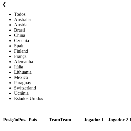
❮
Todos
Australia
Austria
Brasil
China
Czechia
Spain
Finland
França
Alemanha
Itália
Lithuania
Mexico
Paraguay
Switzerland
Ucrânia
Estados Unidos
Posição
Pos.
País
Team
Team
Jogador 1
Jogador 2