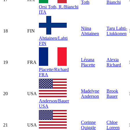
Toth
Bianchi
Orsi Toth, R./Bianchi
ITA
Niina
Taru Lahti-
18
FIN
Ahtiainen
Liukkonen
Ahtiainen/Lahti
FIN
Lézana
Alexia
19
FRA
Placette
Richard
Placette/Richard
FRA
Madelyne
Brook
20
USA
Anderson
Bauer
Anderson/Bauer
USA
Corinne
Chloe
21
USA
Quiggle
Loreen