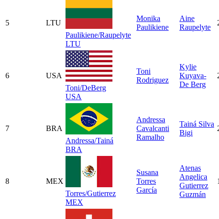
Monika
Aine
5
LTU
Paulikiene
Raupelyte
Paulikiene/Raupelyte
LTU
Kylie
Toni
6
USA
Kuyava-
Rodriguez
De Berg
Toni/DeBerg
USA
Andressa
Tainá Silva
7
BRA
Cavalcanti
Bigi
Ramalho
Andressa/Tainá
BRA
Atenas
Susana
Angelica
8
MEX
Torres
Gutierrez
García
Torres/Gutierrez
Guzmán
MEX