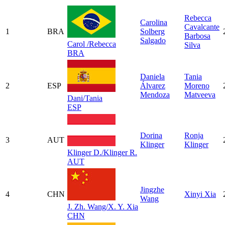
Rebecca
Carolina
Cavalcante
1
BRA
Solberg
Barbosa
Salgado
Carol /Rebecca
Silva
BRA
Daniela
Tania
2
ESP
Álvarez
Moreno
Mendoza
Matveeva
Dani/Tania
ESP
Dorina
Ronja
3
AUT
Klinger
Klinger
Klinger D./Klinger R.
AUT
Jingzhe
4
CHN
Xinyi Xia
Wang
J. Zh. Wang/X. Y. Xia
CHN