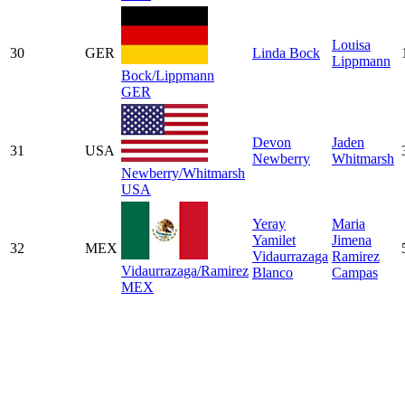
Louisa
30
GER
Linda Bock
Lippmann
Bock/Lippmann
GER
Devon
Jaden
31
USA
Newberry
Whitmarsh
Newberry/Whitmarsh
USA
Yeray
Maria
Yamilet
Jimena
32
MEX
Vidaurrazaga
Ramirez
Vidaurrazaga/Ramirez
Blanco
Campas
MEX