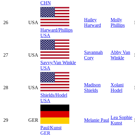
CHN
Hailey
Molly
26
USA
Harward
Phillips
Harward/Phillips
USA
Savannah
Abby Van
27
USA
Cory
Winkle
Savvy/Van Winkle
USA
Madison
Xolani
28
USA
Shields
Hodel
Shields/Hodel
USA
Lea Sophie
29
GER
Melanie Paul
Kunst
Paul/Kunst
GER