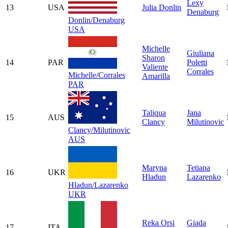
Lexy
13
USA
Julia Donlin
Denaburg
Donlin/Denaburg
USA
Michelle
Giuliana
Sharon
14
PAR
Poletti
Valiente
Corrales
Michelle/Corrales
Amarilla
PAR
Taliqua
Jana
15
AUS
Clancy
Milutinovic
Clancy/Milutinovic
AUS
Maryna
Tetiana
16
UKR
Hladun
Lazarenko
Hladun/Lazarenko
UKR
Reka Orsi
Giada
17
ITA