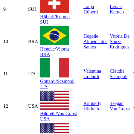
Tanja
Leona
9
SUI
Hüberli
Kernen
Hüberli/Kernen
SUI
Hegeile
Vitoria De
10
BRA
Almeida dos
Souza
Santos
Rodrigues
Hegeile/Vitoria
BRA
Valentina
Claudia
11
ITA
Gottardi
Scampoli
Gottardi/Scampoli
ITA
Kimberly
Teegan
12
USA
Hildreth
Van Gunst
Hildreth/Van Gunst
USA