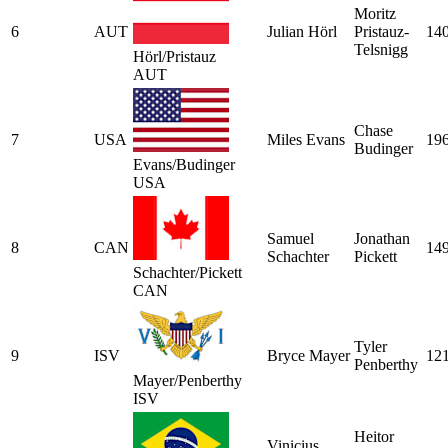
Moritz
6
AUT
Julian Hörl
Pristauz-
14
Telsnigg
Hörl/Pristauz
AUT
Chase
7
USA
Miles Evans
19
Budinger
Evans/Budinger
USA
Samuel
Jonathan
8
CAN
14
Schachter
Pickett
Schachter/Pickett
CAN
Tyler
9
ISV
Bryce Mayer
12
Penberthy
Mayer/Penberthy
ISV
Heitor
Vinicius