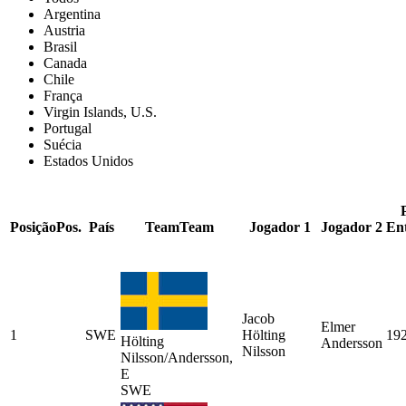
Argentina
Austria
Brasil
Canada
Chile
França
Virgin Islands, U.S.
Portugal
Suécia
Estados Unidos
Posição
Pos.
País
Team
Team
Jogador 1
Jogador 2
En
Jacob
Elmer
1
SWE
Hölting
19
Hölting
Andersson
Nilsson
Nilsson/Andersson,
E
SWE