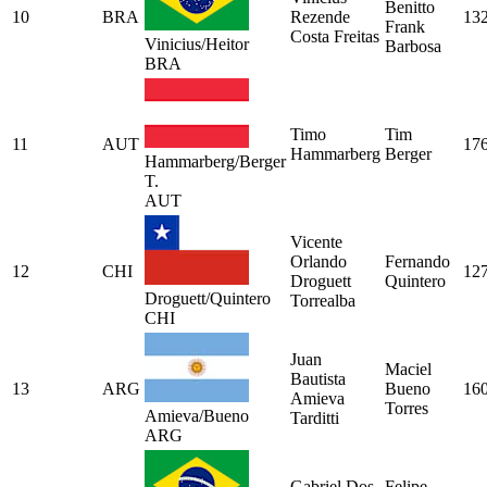
Benitto
10
BRA
Rezende
13
Frank
Costa Freitas
Vinicius/Heitor
Barbosa
BRA
Timo
Tim
11
AUT
17
Hammarberg
Berger
Hammarberg/Berger
T.
AUT
Vicente
Orlando
Fernando
12
CHI
12
Droguett
Quintero
Droguett/Quintero
Torrealba
CHI
Juan
Maciel
Bautista
13
ARG
Bueno
16
Amieva
Torres
Amieva/Bueno
Tarditti
ARG
Gabriel Dos
Felipe