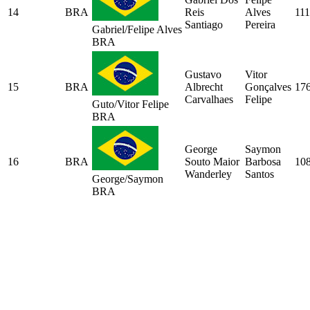
14
BRA
Reis
Alves
11
Santiago
Pereira
Gabriel/Felipe Alves
BRA
Gustavo
Vitor
15
BRA
Albrecht
Gonçalves
17
Carvalhaes
Felipe
Guto/Vitor Felipe
BRA
George
Saymon
16
BRA
Souto Maior
Barbosa
10
Wanderley
Santos
George/Saymon
BRA