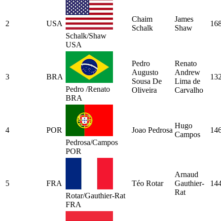
Chaim
James
2
USA
16
Schalk
Shaw
Schalk/Shaw
USA
Pedro
Renato
Augusto
Andrew
3
BRA
13
Sousa De
Lima de
Pedro /Renato
Oliveira
Carvalho
BRA
Hugo
4
POR
Joao Pedrosa
14
Campos
Pedrosa/Campos
POR
Arnaud
5
FRA
Téo Rotar
Gauthier-
14
Rat
Rotar/Gauthier-Rat
FRA