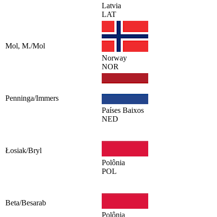
Latvia
LAT
Mol, M./Mol
Norway
NOR
Penninga/Immers
Países Baixos
NED
Łosiak/Bryl
Polônia
POL
Beta/Besarab
Polônia