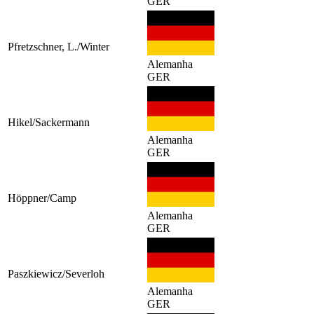
GER
Pfretzschner, L./Winter
Alemanha
GER
Hikel/Sackermann
Alemanha
GER
Höppner/Camp
Alemanha
GER
Paszkiewicz/Severloh
Alemanha
GER