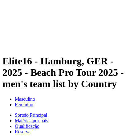
Voltar para a página inicial do BPT
Onde Assistir
Tickets
Equipes
Programação
Classificação
Estatísticas
Competição
Notícias
Elite16 - Hamburg, GER -
2025 - Beach Pro Tour 2025 -
men's team list by Country
Masculino
Feminino
Sorteio Principal
Matérias por país
Qualificação
Reserva