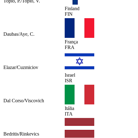
Topio, P./Topio, V.
Finland
FIN
Daubas/Aye, C.
França
FRA
Elazar/Cuzmiciov
Israel
ISR
Dal Corso/Viscovich
Itália
ITA
Bedritis/Rinkevics