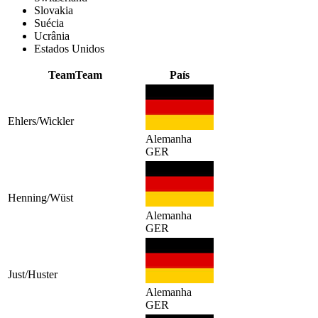
Slovakia
Suécia
Ucrânia
Estados Unidos
Team
Team
País
Ehlers/Wickler
Alemanha
GER
Henning/Wüst
Alemanha
GER
Just/Huster
Alemanha
GER