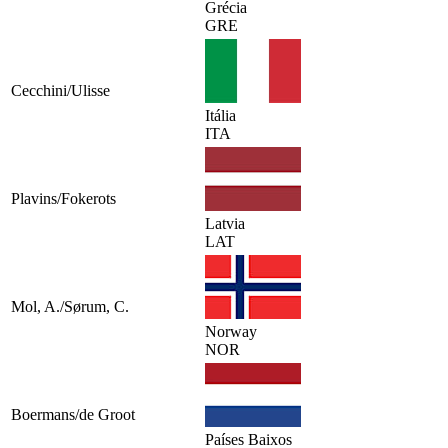
Grécia
GRE
Cecchini/Ulisse
Itália
ITA
Plavins/Fokerots
Latvia
LAT
Mol, A./Sørum, C.
Norway
NOR
Boermans/de Groot
Países Baixos