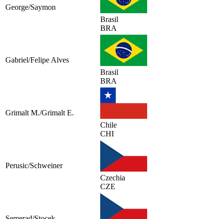
George/Saymon
Brasil
BRA
Gabriel/Felipe Alves
Brasil
BRA
Grimalt M./Grimalt E.
Chile
CHI
Perusic/Schweiner
Czechia
CZE
Semerad/Stocek