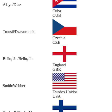
Alayo/Diaz
Cuba
CUB
Trousil/Dzavoronok
Czechia
CZE
Bello, Ja./Bello, Jo.
England
GBR
Smith/Webber
Estados Unidos
USA