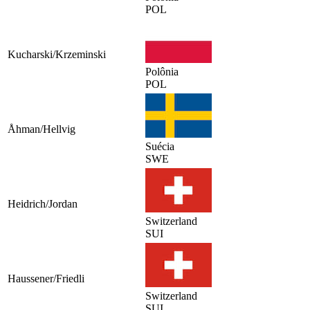
POL
Kucharski/Krzeminski
Polônia
POL
Åhman/Hellvig
Suécia
SWE
Heidrich/Jordan
Switzerland
SUI
Haussener/Friedli
Switzerland
SUI