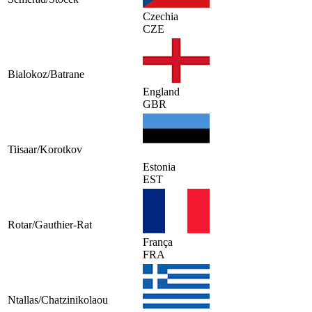
Czechia
CZE
Bialokoz/Batrane
England
GBR
Tiisaar/Korotkov
Estonia
EST
Rotar/Gauthier-Rat
França
FRA
Ntallas/Chatzinikolaou