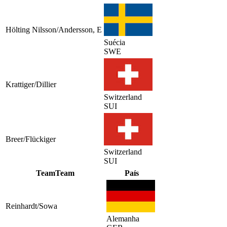
Hölting Nilsson/Andersson, E
Suécia
SWE
Krattiger/Dillier
Switzerland
SUI
Breer/Flückiger
Switzerland
SUI
Team
Team
País
Reinhardt/Sowa
Alemanha