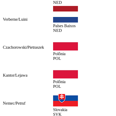
NED
Verberne/Luini
Países Baixos
NED
Czachorowski/Pietraszek
Polônia
POL
Kantor/Lejawa
Polônia
POL
Nemec/Petruf
Slovakia
SVK