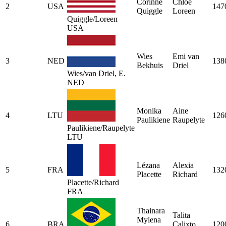
Corinne
Chloe
2
USA
147
Quiggle
Loreen
Quiggle/Loreen
USA
Wies
Emi van
3
NED
138
Bekhuis
Driel
Wies/van Driel, E.
NED
Monika
Aine
4
LTU
126
Paulikiene
Raupelyte
Paulikiene/Raupelyte
LTU
Lézana
Alexia
5
FRA
132
Placette
Richard
Placette/Richard
FRA
Thainara
Talita
Mylena
6
BRA
Calixto
120