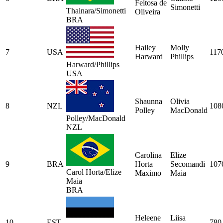
Feitosa de
Simonetti
Thainara/Simonetti
Oliveira
BRA
Hailey
Molly
7
USA
117
Harward
Phillips
Harward/Phillips
USA
Shaunna
Olivia
8
NZL
108
Polley
MacDonald
Polley/MacDonald
NZL
Carolina
Elize
9
BRA
Horta
Secomandi
107
Carol Horta/Elize
Maximo
Maia
Maia
BRA
Heleene
Liisa
10
EST
780