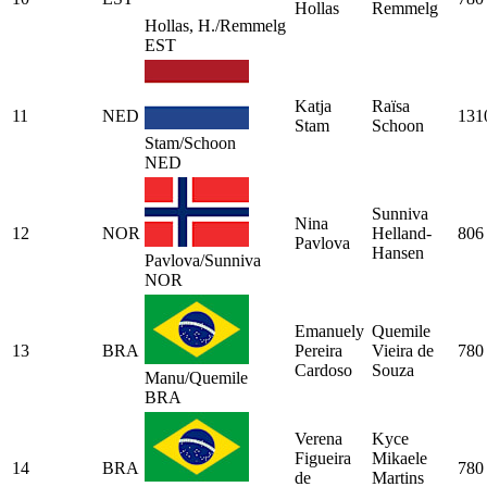
Hollas
Remmelg
Hollas, H./Remmelg
EST
Katja
Raïsa
11
NED
131
Stam
Schoon
Stam/Schoon
NED
Sunniva
Nina
12
NOR
Helland-
806
Pavlova
Hansen
Pavlova/Sunniva
NOR
Emanuely
Quemile
13
BRA
Pereira
Vieira de
780
Cardoso
Souza
Manu/Quemile
BRA
Verena
Kyce
Figueira
Mikaele
14
BRA
780
de
Martins