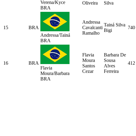
Verena/Kyce
Oliveira
Silva
BRA
Andressa
Tainá Silva
15
BRA
Cavalcanti
740
Bigi
Ramalho
Andressa/Tainá
BRA
Flavia
Barbara De
Moura
Sousa
16
BRA
412
Santos
Alves
Flavia
Cezar
Ferreira
Moura/Barbara
BRA