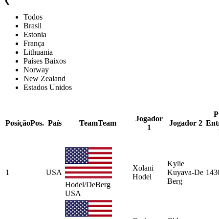
❮
Todos
Brasil
Estonia
França
Lithuania
Países Baixos
Norway
New Zealand
Estados Unidos
P
Jogador
Posição
Pos.
País
Team
Team
Jogador 2
Ent
1
Kylie
Xolani
1
USA
Kuyava-De
143
Hodel
Berg
Hodel/DeBerg
USA