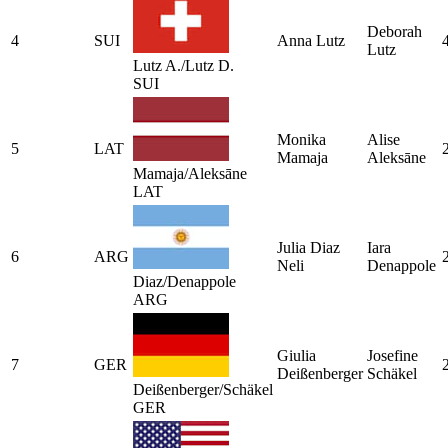
Deborah
4
SUI
Anna Lutz
Lutz
Lutz A./Lutz D.
SUI
Monika
Alise
5
LAT
Mamaja
Aleksāne
Mamaja/Aleksāne
LAT
Julia Diaz
Iara
6
ARG
Neli
Denappole
Diaz/Denappole
ARG
Giulia
Josefine
7
GER
Deißenberger
Schäkel
Deißenberger/Schäkel
GER