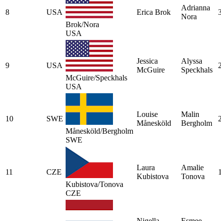
Adrianna
8
USA
Erica Brok
Nora
Brok/Nora
USA
Jessica
Alyssa
9
USA
McGuire
Speckhals
McGuire/Speckhals
USA
Louise
Malin
10
SWE
Månesköld
Bergholm
Månesköld/Bergholm
SWE
Laura
Amalie
11
CZE
Kubistova
Tonova
Kubistova/Tonova
CZE
Nigella
Esmee