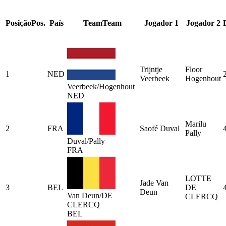
Posição
Pos.
País
Team
Team
Jogador 1
Jogador 2
Trijntje
Floor
1
NED
Veerbeek
Hogenhout
Veerbeek/Hogenhout
NED
Marilu
2
FRA
Saofé Duval
Pally
Duval/Pally
FRA
LOTTE
Jade Van
3
BEL
DE
Deun
Van Deun/DE
CLERCQ
CLERCQ
BEL