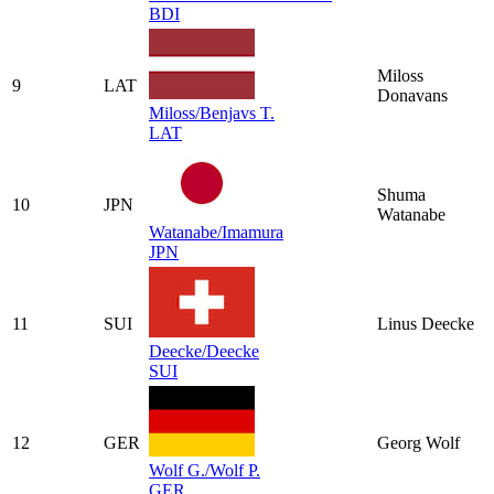
BDI
Miloss
9
LAT
Donavans
Miloss/Benjavs T.
LAT
Shuma
10
JPN
Watanabe
Watanabe/Imamura
JPN
11
SUI
Linus Deecke
Deecke/Deecke
SUI
12
GER
Georg Wolf
Wolf G./Wolf P.
GER