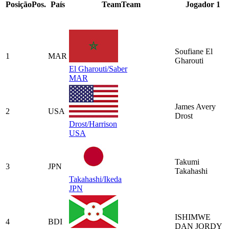
Posição
Pos.
País
Team
Team
Jogador 1
Soufiane El
1
MAR
Gharouti
El Gharouti/Saber
MAR
James Avery
2
USA
Drost
Drost/Harrison
USA
Takumi
3
JPN
Takahashi
Takahashi/Ikeda
JPN
ISHIMWE
4
BDI
DAN JORDY