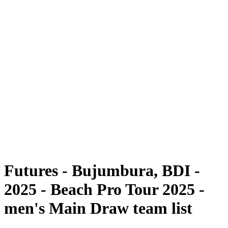
Futuros
Futures - Bujumbura, BDI - 2025
Futures - Bujumbura, BDI - 2025
Voltar para a página inicial do BPT
Onde Assistir
Equipes
Programação
Classificação
Competição
Futures - Bujumbura, BDI -
2025 - Beach Pro Tour 2025 -
men's Main Draw team list