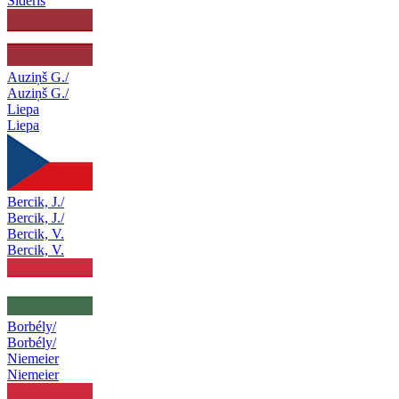
Sideris
Auziņš G./
Auziņš G./
Liepa
Liepa
Bercik, J./
Bercik, J./
Bercik, V.
Bercik, V.
Borbély/
Borbély/
Niemeier
Niemeier