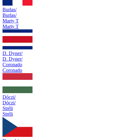
Burlas/
Burlas/
Marty T
Marty T
D. Dyner/
D. Dyner/
Coronado
Coronado
Dóczi/
Dóczi/
Stréli
Stréli