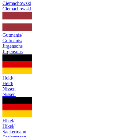
Ciemachowski
Ciemachowski
Gutmanis/
Gutmanis/
Jirgensons
Jirgensons
Held/
Held/
Nissen
Nissen
Hikel/
Hikel/
Sackermann