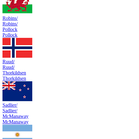
Robins/
Robins/
Pollock
Pollock
Ruud/
Ruud/
Thorkildsen
Thorkildsen
Sadlier/
Sadlier/
McManaway
McManaway