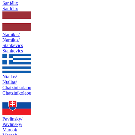
Sanfélix
Sanfélix
Namikis/
Namikis/
Stankevics
Stankevics
Ntallas/
Ntallas/
Chatzinikolaou
Chatzinikolaou
Pavlinsky/
Pavlinsky/
Marcok