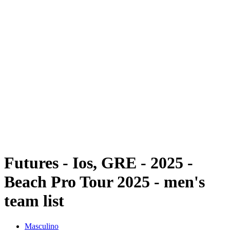
Futuros
Futures - Ios, GRE - 2025
Futures - Ios, GRE - 2025
Voltar para a página inicial do BPT
Onde Assistir
Equipes
Programação
Classificação
Futures - Ios, GRE - 2025 -
Beach Pro Tour 2025 - men's
team list
Masculino