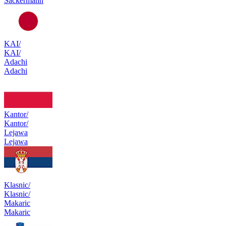
Sackermann
KAI/
KAI/
Adachi
Adachi
Kantor/
Kantor/
Lejawa
Lejawa
Klasnic/
Klasnic/
Makaric
Makaric