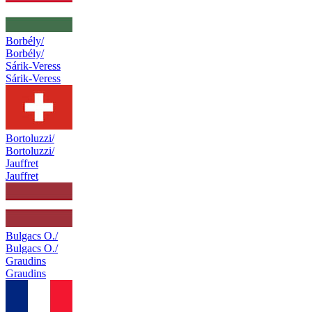
Borbély/
Borbély/
Sárik-Veress
Sárik-Veress
Bortoluzzi/
Bortoluzzi/
Jauffret
Jauffret
Bulgacs O./
Bulgacs O./
Graudins
Graudins