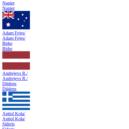
Napier
Napier
Adam Fejes/
Adam Fejes/
Birke
Birke
Andrejevs R./
Andrejevs R./
Dūdens
Dūdens
Antiol Kola/
Antiol Kola/
Sideris