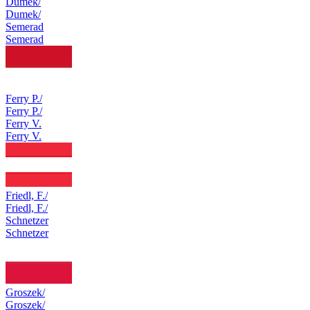
Dumek/
Dumek/
Semerad
Semerad
Ferry P./
Ferry P./
Ferry V.
Ferry V.
Friedl, F./
Friedl, F./
Schnetzer
Schnetzer
Groszek/
Groszek/